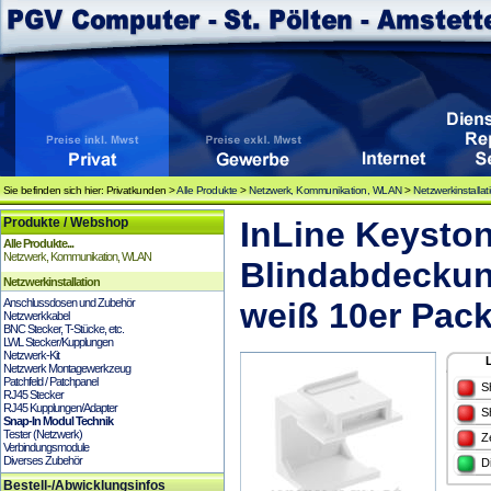
Sie befinden sich hier: Privatkunden >
Alle Produkte
>
Netzwerk, Kommunikation, WLAN
>
Netzwerkinstallat
Produkte / Webshop
InLine Keysto
Alle Produkte...
Netzwerk, Kommunikation, WLAN
Blindabdeckung
Netzwerkinstallation
Anschlussdosen und Zubehör
weiß 10er Pac
Netzwerkkabel
BNC Stecker, T-Stücke, etc.
LWL Stecker/Kupplungen
Netzwerk-Kit
Netzwerk Montagewerkzeug
Patchfeld / Patchpanel
S
RJ45 Stecker
RJ45 Kupplungen/Adapter
S
Snap-In Modul Technik
Tester (Netzwerk)
Z
Verbindungsmodule
Diverses Zubehör
D
Bestell-/Abwicklungsinfos