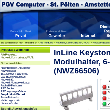
Sie befinden sich hier: Privatkunden >
Alle Produkte
>
Netzwerk, Kommunikation, WLAN
>
Netzwerkinstallat
Produkte / Webshop
InLine Keyston
Alle Produkte...
Netzwerk, Kommunikation, WLAN
Modulhalter, 6
Netzwerkinstallation
Anschlussdosen und Zubehör
(NWZ66506)
Netzwerkkabel
BNC Stecker, T-Stücke, etc.
LWL Stecker/Kupplungen
Netzwerk-Kit
Netzwerk Montagewerkzeug
Patchfeld / Patchpanel
S
RJ45 Stecker
RJ45 Kupplungen/Adapter
S
Snap-In Modul Technik
Tester (Netzwerk)
Z
Verbindungsmodule
Diverses Zubehör
D
Bestell-/Abwicklungsinfos