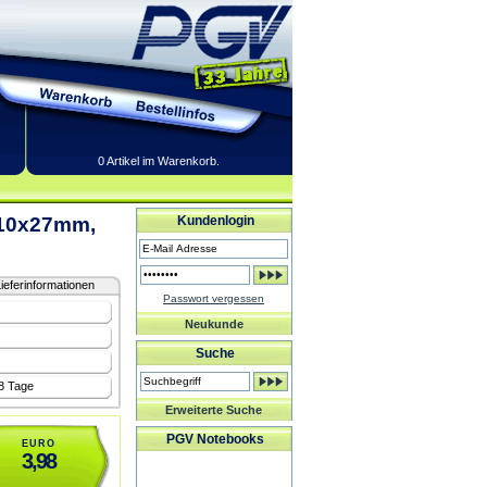
0 Artikel im Warenkorb.
110x27mm,
Kundenlogin
ieferinformationen
Passwort vergessen
Neukunde
Suche
-8 Tage
Erweiterte Suche
PGV Notebooks
EURO
3,98