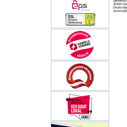
Siemensst
35394 Gi
Deutschl
service@i