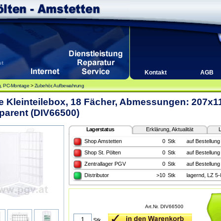
Kontakt
AGB
, PC-Montage
>
Zubehör, Aufbewahrung
ne Kleinteilebox, 18 Fächer, Abmessungen: 207x
parent (DIV66500)
Lagerstatus
Erklärung, Aktualität
L
Shop Amstetten
0
Stk
auf Bestellung
Shop St. Pölten
0
Stk
auf Bestellung
Zentrallager PGV
0
Stk
auf Bestellung
Distributor
>10
Stk
lagernd, LZ 5
Art.Nr. DIV66500
Stk