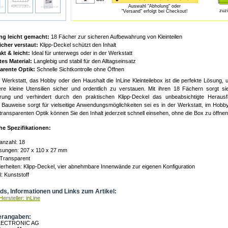
Auswahl "Abholung" oder
zuz
"Versand" erfolgt bei Checkout!
g leicht gemacht:
18 Fächer zur sicheren Aufbewahrung von Kleinteilen
icher verstaut:
Klipp-Deckel schützt den Inhalt
t & leicht:
Ideal für unterwegs oder in der Werkstatt
es Material:
Langlebig und stabil für den Alltagseinsatz
arente Optik:
Schnelle Sichtkontrolle ohne Öffnen
e Werkstatt, das Hobby oder den Haushalt die InLine Kleinteilebox ist die perfekte Lösung,
re kleine Utensilien sicher und ordentlich zu verstauen. Mit ihren 18 Fächern sorgt sie 
ung und verhindert durch den praktischen Klipp-Deckel das unbeabsichtigte Herausfa
Bauweise sorgt für vielseitige Anwendungsmöglichkeiten sei es in der Werkstatt, im Hob
ransparenten Optik können Sie den Inhalt jederzeit schnell einsehen, ohne die Box zu öffnen
he Spezifikationen:
anzahl: 18
ungen: 207 x 110 x 27 mm
 Transparent
rheiten: Klipp-Deckel, vier abnehmbare Innenwände zur eigenen Konfiguration
l: Kunststoff
s, Informationen und Links zum Artikel:
ersteller: inLine
erangaben:
LECTRONIC AG