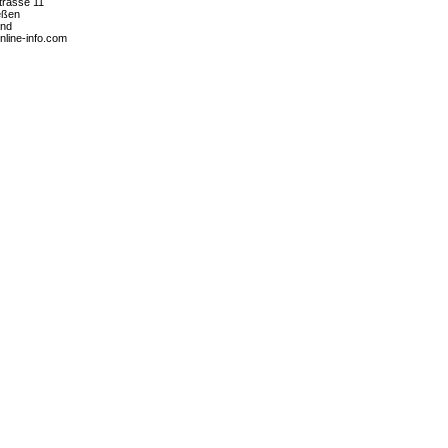
rasse 11
eßen
and
nline-info.com