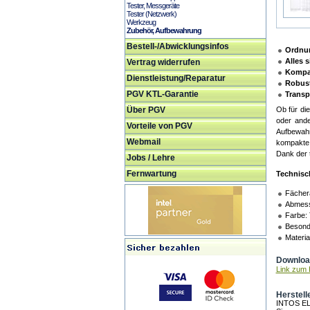
Tester, Messgeräte
Tester (Netzwerk)
Werkzeug
Zubehör, Aufbewahrung
Bestell-/Abwicklungsinfos
Ordnun
Alles s
Vertrag widerrufen
Kompak
Dienstleistung/Reparatur
Robust
PGV KTL-Garantie
Transp
Über PGV
Ob für di
oder ande
Vorteile von PGV
Aufbewahr
Webmail
kompakte 
Dank der t
Jobs / Lehre
Fernwartung
Technisc
Fächer
Abmess
Farbe:
Besonde
Materia
Download
Link zum H
Herstell
INTOS E