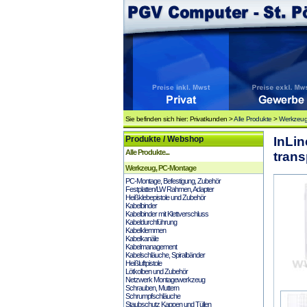
Sie befinden sich hier: Privatkunden >
Alle Produkte
>
Werkzeug
Produkte / Webshop
InLi
Alle Produkte...
trans
Werkzeug, PC-Montage
PC-Montage, Befestigung, Zubehör
Festplatten/LW Rahmen, Adapter
Heißklebepistole und Zubehör
Kabelbinder
Kabelbinder mit Klettverschluss
Kabeldurchführung
Kabelklemmen
Kabelkanäle
Kabelmanagement
Kabelschläuche, Spiralbänder
Heißluftpistole
Lötkolben und Zubehör
Netzwerk Montagewerkzeug
Schrauben, Muttern
Schrumpfschläuche
Staubschutz Kappen und Tüllen