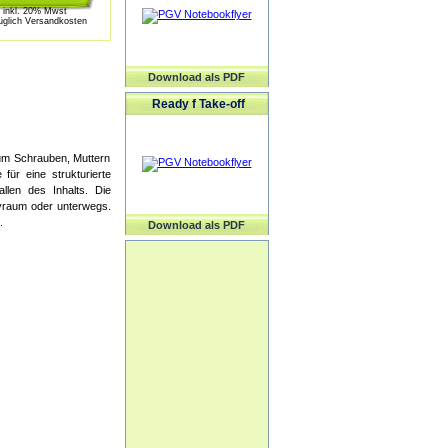
inkl. 20% Mwst
üglich Versandkosten
Download als PDF
Ready f Take-off
 um Schrauben, Muttern
für eine strukturierte
llen des Inhalts. Die
byraum oder unterwegs.
.
Download als PDF