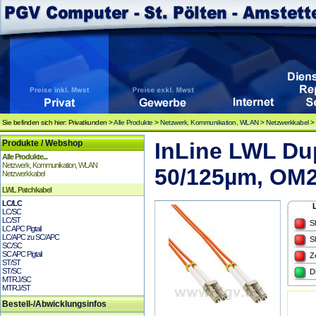
Sie befinden sich hier: Privatkunden >
Alle Produkte
>
Netzwerk, Kommunikation, WLAN
>
Netzwerkkabel
Produkte / Webshop
InLine LWL Du
Alle Produkte...
Netzwerk, Kommunikation, WLAN
50/125µm, OM2
Netzwerkkabel
LWL Patchkabel
LC/LC
LC/SC
LC/ST
S
LC APC Pigtail
LC/APC zu SC/APC
S
SC/SC
SC APC Pigtail
Z
ST/ST
ST/SC
D
MTRJ/SC
MTRJ/ST
Bestell-/Abwicklungsinfos