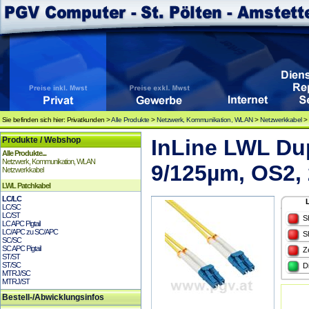
Sie befinden sich hier: Privatkunden >
Alle Produkte
>
Netzwerk, Kommunikation, WLAN
>
Netzwerkkabel
Produkte / Webshop
InLine LWL Du
Alle Produkte...
Netzwerk, Kommunikation, WLAN
9/125µm, OS2,
Netzwerkkabel
LWL Patchkabel
LC/LC
LC/SC
LC/ST
S
LC APC Pigtail
LC/APC zu SC/APC
S
SC/SC
SC APC Pigtail
Z
ST/ST
ST/SC
D
MTRJ/SC
MTRJ/ST
Bestell-/Abwicklungsinfos