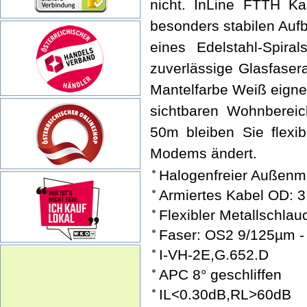
nicht. InLine FTTH K
besonders stabilen Auf
eines Edelstahl-Spiral
zuverlässige Glasfaser
Mantelfarbe Weiß eignet
sichtbaren Wohnbereic
50m bleiben Sie flexib
Modems ändert.
Halogenfreier Außenm
Armiertes Kabel OD:
Flexibler Metallschlau
Faser: OS2 9/125µm -
I-VH-2E,G.652.D
APC 8° geschliffen
IL<0.30dB,RL>60dB