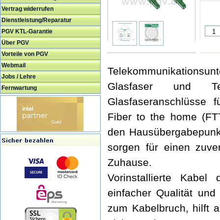
Vertrag widerrufen
Dienstleistung/Reparatur
PGV KTL-Garantie
Über PGV
Vorteile von PGV
Webmail
Telekommunikationsu
Jobs / Lehre
Glasfaser und Te
Fernwartung
Glasfaseranschlüsse f
Fiber to the home (FT
den Hausübergabepunk
sorgen für einen zuve
Zuhause.
Vorinstallierte Kabel
einfacher Qualität un
zum Kabelbruch, hilft 