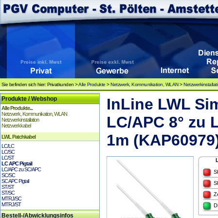
Sie befinden sich hier: Privatkunden >
Alle Produkte
>
Netzwerk, Kommunikation, WLAN
>
Netzwerkinstallat
Produkte / Webshop
InLine LWL Si
Alle Produkte...
Netzwerk, Kommunikation, WLAN
LC/APC 8° zu 
Netzwerkinstallation
Netzwerkkabel
1m (KAP60979
LWL Patchkabel
LC/LC
LC/SC
LC/ST
LC APC Pigtail
LC/APC zu SC/APC
S
SC/SC
SC APC Pigtail
S
ST/ST
ST/SC
Z
MTRJ/SC
MTRJ/ST
D
Bestell-/Abwicklungsinfos