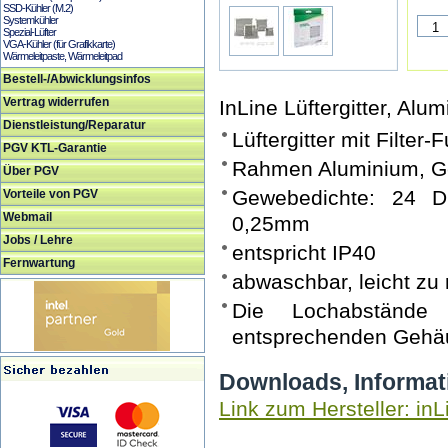
SSD-Kühler (M.2)
Systemkühler
Spezial-Lüfter
VGA-Kühler (für Grafikkarte)
Wärmeleitpaste, Wärmeleitpad
Bestell-/Abwicklungsinfos
Vertrag widerrufen
InLine Lüftergitter, Alum
Dienstleistung/Reparatur
Lüftergitter mit Filter-
PGV KTL-Garantie
Rahmen Aluminium, G
Über PGV
Gewebedichte: 24 D
Vorteile von PGV
Webmail
0,25mm
Jobs / Lehre
entspricht IP40
Fernwartung
abwaschbar, leicht zu 
Die Lochabstände
entsprechenden Gehäu
Downloads, Informat
Link zum Hersteller: inL