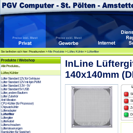
Sie befinden sich hier: Privatkunden >
Alle Produkte
>
Lüfter, Kühler
>
Lüfterfilter
Produkte / Webshop
InLine Lüftergi
Alle Produkte...
140x140mm (D
Lüfter, Kühler
Lüfter Standard 12V, für Gehäuse
Lüfter Standard 12V mit 4pin PWM
Lüfter Standard 3.3V - 5V
Lüfter Standard 5V USB
Lüfter, andere Bauform
S
Lüfter Zubehör
Anti-Vibration
S
CPU-Kühler (für Prozessor)
Chipsatzkühler
Z
Lüfteradapter
Lüfterfilter
D
Lüftergitter
Lüfterkabel
Lüfterschrauben
Lüftersteuerungen
Ramkühler (für Speicher)