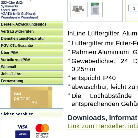
SSD-Kühler (M.2)
Systemkühler
Spezial-Lüfter
VGA-Kühler (für Grafikkarte)
Wärmeleitpaste, Wärmeleitpad
Bestell-/Abwicklungsinfos
Vertrag widerrufen
InLine Lüftergitter, Alum
Dienstleistung/Reparatur
Lüftergitter mit Filter-
PGV KTL-Garantie
Rahmen Aluminium, G
Über PGV
Gewebedichte: 24 D
Vorteile von PGV
Webmail
0,25mm
Jobs / Lehre
entspricht IP40
Fernwartung
abwaschbar, leicht zu 
Die Lochabstände
entsprechenden Gehäu
Downloads, Informat
Link zum Hersteller: inL