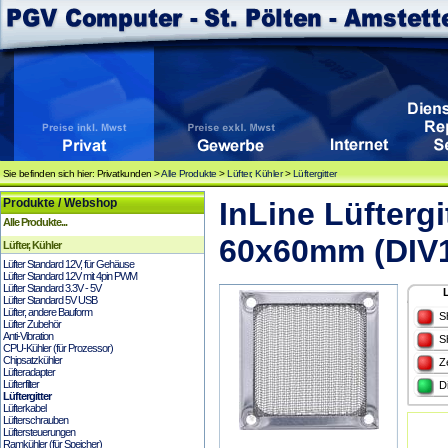
Sie befinden sich hier: Privatkunden >
Alle Produkte
>
Lüfter, Kühler
>
Lüftergitter
Produkte / Webshop
InLine Lüftergi
Alle Produkte...
60x60mm (DIV
Lüfter, Kühler
Lüfter Standard 12V, für Gehäuse
Lüfter Standard 12V mit 4pin PWM
Lüfter Standard 3.3V - 5V
Lüfter Standard 5V USB
Lüfter, andere Bauform
S
Lüfter Zubehör
Anti-Vibration
S
CPU-Kühler (für Prozessor)
Chipsatzkühler
Z
Lüfteradapter
Lüfterfilter
D
Lüftergitter
Lüfterkabel
Lüfterschrauben
Lüftersteuerungen
Ramkühler (für Speicher)