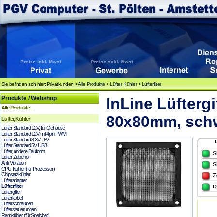
Sie befinden sich hier: Privatkunden >
Alle Produkte
>
Lüfter, Kühler
>
Lüfterfilter
Produkte / Webshop
InLine Lüftergi
Alle Produkte...
80x80mm, schw
Lüfter, Kühler
Lüfter Standard 12V, für Gehäuse
Lüfter Standard 12V mit 4pin PWM
Lüfter Standard 3.3V - 5V
Lüfter Standard 5V USB
Lüfter, andere Bauform
S
Lüfter Zubehör
Anti-Vibration
S
CPU-Kühler (für Prozessor)
Chipsatzkühler
Z
Lüfteradapter
Lüfterfilter
D
Lüftergitter
Lüfterkabel
Lüfterschrauben
Lüftersteuerungen
Ramkühler (für Speicher)