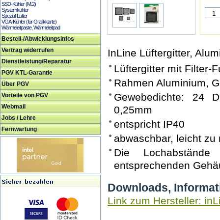
SSD-Kühler (M.2)
Systemkühler
Spezial-Lüfter
VGA-Kühler (für Grafikkarte)
Wärmeleitpaste, Wärmeleitpad
Bestell-/Abwicklungsinfos
Vertrag widerrufen
InLine Lüftergitter, Alum
Dienstleistung/Reparatur
Lüftergitter mit Filter-
PGV KTL-Garantie
Rahmen Aluminium, G
Über PGV
Gewebedichte: 24 D
Vorteile von PGV
Webmail
0,25mm
Jobs / Lehre
entspricht IP40
Fernwartung
abwaschbar, leicht zu 
Die Lochabstände
entsprechenden Gehäu
Downloads, Informat
Link zum Hersteller: inL