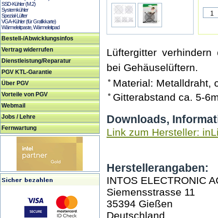
SSD-Kühler (M.2)
Systemkühler
Spezial-Lüfter
VGA-Kühler (für Grafikkarte)
Wärmeleitpaste, Wärmeleitpad
Bestell-/Abwicklungsinfos
Vertrag widerrufen
Lüftergitter verhinde
Dienstleistung/Reparatur
bei Gehäuselüftern.
PGV KTL-Garantie
Material: Metalldraht
Über PGV
Vorteile von PGV
Gitterabstand ca. 5-
Webmail
Downloads, Informat
Jobs / Lehre
Fernwartung
Link zum Hersteller: inL
Herstellerangaben:
INTOS ELECTRONIC A
Siemensstrasse 11
35394 Gießen
Deutschland