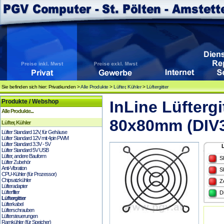
Sie befinden sich hier: Privatkunden >
Alle Produkte
>
Lüfter, Kühler
>
Lüftergitter
Produkte / Webshop
InLine Lüftergi
Alle Produkte...
80x80mm (DIV
Lüfter, Kühler
Lüfter Standard 12V, für Gehäuse
Lüfter Standard 12V mit 4pin PWM
Lüfter Standard 3.3V - 5V
Lüfter Standard 5V USB
Lüfter, andere Bauform
S
Lüfter Zubehör
Anti-Vibration
S
CPU-Kühler (für Prozessor)
Chipsatzkühler
Z
Lüfteradapter
Lüfterfilter
D
Lüftergitter
Lüfterkabel
Lüfterschrauben
Lüftersteuerungen
Ramkühler (für Speicher)