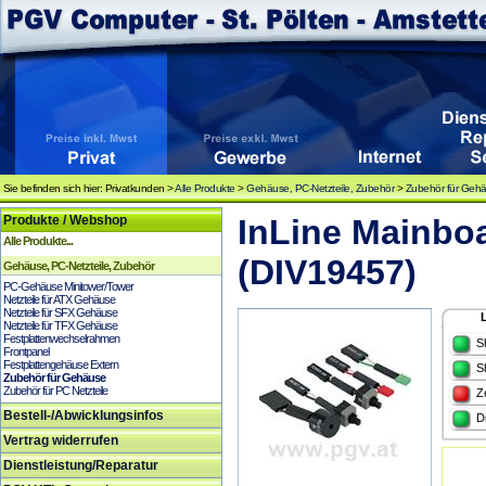
Sie befinden sich hier: Privatkunden >
Alle Produkte
>
Gehäuse, PC-Netzteile, Zubehör
>
Zubehör für Geh
Produkte / Webshop
InLine Mainboar
Alle Produkte...
(DIV19457)
Gehäuse, PC-Netzteile, Zubehör
PC-Gehäuse Minitower/Tower
Netzteile für ATX Gehäuse
Netzteile für SFX Gehäuse
Netzteile für TFX Gehäuse
Festplattenwechselrahmen
S
Frontpanel
Festplattengehäuse Extern
S
Zubehör für Gehäuse
Zubehör für PC Netzteile
Z
Bestell-/Abwicklungsinfos
D
Vertrag widerrufen
Dienstleistung/Reparatur