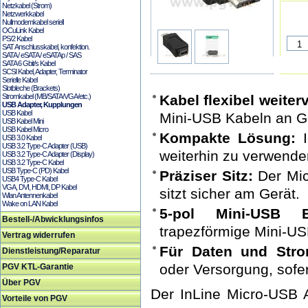
Netzkabel (Strom)
Netzwerkkabel
Nullmodemkabel seriell
OCuLink Kabel
PS/2 Kabel
SAT Anschlusskabel, konfektion.
SATA / eSATA / eSATAp / SAS
SATA 6 Gbit/s Kabel
SCSI Kabel, Adapter, Terminator
Serielle Kabel
Slotbleche (Brackets)
Stromkabel (MB/SATA/VGA/etc.)
Kabel flexibel weite
USB Adapter, Kupplungen
USB Kabel
Mini-USB Kabeln an Ge
USB Kabel Mini
USB Kabel Micro
Kompakte Lösung:
I
USB 3.0 Kabel
USB 3.2 Type-C Adapter (USB)
weiterhin zu verwende
USB 3.2 Type-C Adapter (Display)
USB 3.2 Type-C Kabel
USB Type-C (PD) Kabel
Präziser Sitz:
Der Mic
USB4 Type-C Kabel
VGA, DVI, HDMI, DP Kabel
sitzt sicher am Gerät.
Wlan Antennenkabel
Wake on LAN Kabel
5-pol Mini-USB B
Bestell-/Abwicklungsinfos
trapezförmige Mini-U
Vertrag widerrufen
Für Daten und Stro
Dienstleistung/Reparatur
oder Versorgung, sofer
PGV KTL-Garantie
Über PGV
Der InLine Micro-USB 
Vorteile von PGV