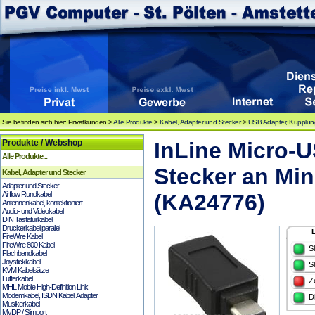
Sie befinden sich hier: Privatkunden >
Alle Produkte
>
Kabel, Adapter und Stecker
>
USB Adapter, Kupplu
Produkte / Webshop
InLine Micro-U
Alle Produkte...
Stecker an Mi
Kabel, Adapter und Stecker
Adapter und Stecker
Airflow Rundkabel
(KA24776)
Antennenkabel, konfektioniert
Audio- und Videokabel
DIN Tastaturkabel
Druckerkabel parallel
FireWire Kabel
FireWire 800 Kabel
S
Flachbandkabel
Joystickkabel
S
KVM Kabelsätze
Lüfterkabel
Z
MHL Mobile High-Definition Link
Modemkabel, ISDN Kabel, Adapter
D
Musikerkabel
MyDP / Slimport