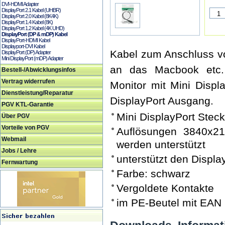
DVI-HDMI Adapter
DisplayPort 2.1 Kabel (UHBR)
DisplayPort 2.0 Kabel (8K4K)
DisplayPort 1.4 Kabel (8K)
DisplayPort 1.2 Kabel (4K UHD)
DisplayPort (DP & mDP) Kabel
DisplayPort-HDMI Kabel
Displayport-DVI Kabel
Kabel zum Anschluss vo
DisplayPort (DP) Adapter
Mini DisplayPort (mDP) Adapter
an das Macbook etc.
Bestell-/Abwicklungsinfos
Vertrag widerrufen
Monitor mit Mini Disp
Dienstleistung/Reparatur
DisplayPort Ausgang.
PGV KTL-Garantie
Mini DisplayPort Steck
Über PGV
Vorteile von PGV
Auflösungen 3840x21
Webmail
werden unterstützt
Jobs / Lehre
unterstützt den Displa
Fernwartung
Farbe: schwarz
Vergoldete Kontakte
im PE-Beutel mit EAN