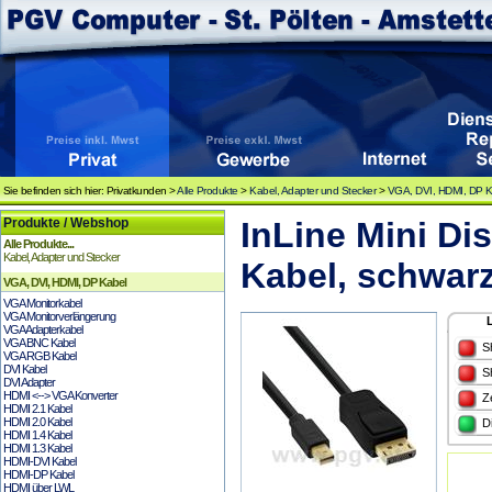
Sie befinden sich hier: Privatkunden >
Alle Produkte
>
Kabel, Adapter und Stecker
>
VGA, DVI, HDMI, DP K
Produkte / Webshop
InLine Mini Di
Alle Produkte...
Kabel, Adapter und Stecker
Kabel, schwar
VGA, DVI, HDMI, DP Kabel
VGA Monitorkabel
VGA Monitorverlängerung
VGA Adapterkabel
VGA BNC Kabel
S
VGA RGB Kabel
DVI Kabel
S
DVI Adapter
HDMI <--> VGA Konverter
Z
HDMI 2.1 Kabel
HDMI 2.0 Kabel
D
HDMI 1.4 Kabel
HDMI 1.3 Kabel
HDMI-DVI Kabel
HDMI-DP Kabel
HDMI über LWL