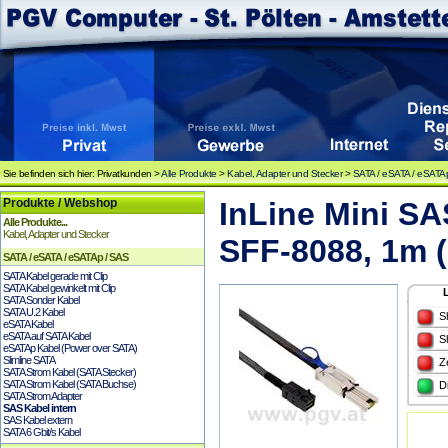
Sie befinden sich hier: Privatkunden >
Alle Produkte
>
Kabel, Adapter und Stecker
>
SATA / eSATA / eSATA
Produkte / Webshop
InLine Mini SA
Alle Produkte...
Kabel, Adapter und Stecker
SFF-8088, 1m 
SATA / eSATA / eSATAp / SAS
SATA Kabel gerade mit Clip
SATA Kabel gewinkelt mit Clip
SATA Sonder Kabel
SATA U.2 Kabel
S
eSATA Kabel
eSATA auf SATA Kabel
S
eSATAp Kabel (Power over SATA)
Slimline SATA
Z
SATA Strom Kabel (SATA Stecker)
SATA Strom Kabel (SATA Buchse)
D
SATA Strom Adapter
SAS Kabel intern
SAS Kabel extern
SATA 6 Gbit/s Kabel