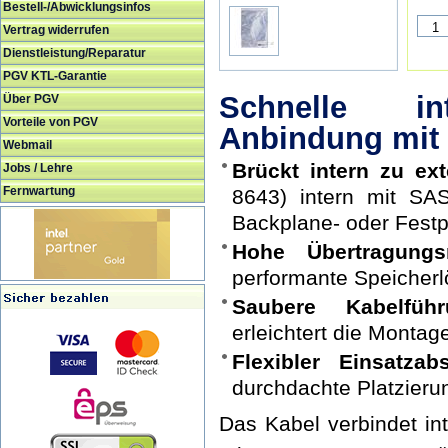
Bestell-/Abwicklungsinfos
Vertrag widerrufen
Dienstleistung/Reparatur
PGV KTL-Garantie
Schnelle int
Über PGV
Vorteile von PGV
Anbindung mit 
Webmail
Brückt intern zu ext
Jobs / Lehre
Fernwartung
8643) intern mit SAS
Backplane- oder Festp
Hohe Übertragungsr
performante Speicher
Saubere Kabelführ
erleichtert die Monta
Flexibler Einsatzab
durchdachte Platzieru
Das Kabel verbindet in