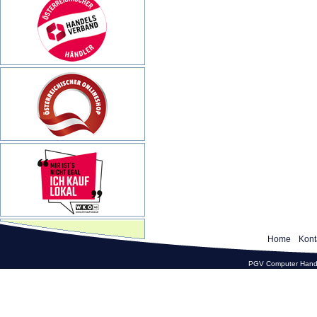
Home
Kont
PGV Computer Hande