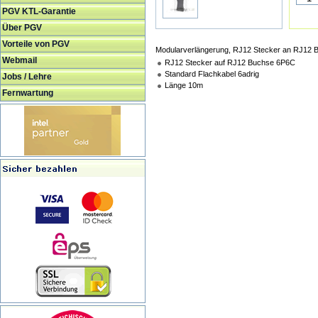
PGV KTL-Garantie
Über PGV
Vorteile von PGV
Modularverlängerung, RJ12 Stecker an RJ12 
Webmail
RJ12 Stecker auf RJ12 Buchse 6P6C
Standard Flachkabel 6adrig
Jobs / Lehre
Länge 10m
Fernwartung