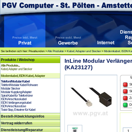
Sie befinden sich hier: Privatkunden >
Alle Produkte
>
Kabel, Adapter und Stecker
>
Modemkabel, ISDN Kab
Produkte / Webshop
InLine Modular Verlänge
Alle Produkte...
(KA23127)
Kabel, Adapter und Stecker
Modemkabel, ISDN Kabel, Adapter
Telefon/Modular Kabel
S
Telefon/Modular Kabel Rohware
Modular Stecker
S
Modular Kupplung/Adapter
Spiral Kabel für Telefonhörer
Z
ISDN Anschlusskabel
ISDN Verlängerungskabel
D
ISDN Anschlussdose
Twist-Stop, Entwirrer für Kabel
Bestell-/Abwicklungsinfos
Vertrag widerrufen
Dienstleistung/Reparatur