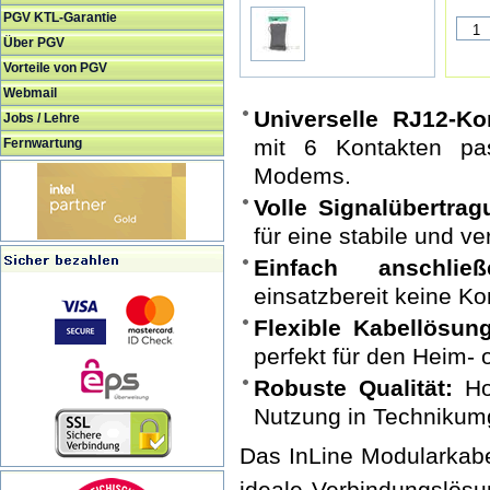
PGV KTL-Garantie
Über PGV
Vorteile von PGV
Webmail
Universelle RJ12-Kom
Jobs / Lehre
mit 6 Kontakten pa
Fernwartung
Modems.
Volle Signalübertrag
für eine stabile und ve
Einfach anschließ
einsatzbereit keine Ko
Flexible Kabellösung
perfekt für den Heim- 
Robuste Qualität:
Hoc
Nutzung in Techniku
Das InLine Modularkabe
ideale Verbindungslösu