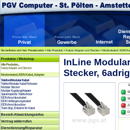
Sie befinden sich hier: Privatkunden >
Alle Produkte
>
Kabel, Adapter und Stecker
>
Modemkabel, ISDN Kab
Produkte / Webshop
InLine Modular
Alle Produkte...
Kabel, Adapter und Stecker
Stecker, 6adri
Modemkabel, ISDN Kabel, Adapter
Telefon/Modular Kabel
Telefon/Modular Kabel Rohware
Modular Stecker
Modular Kupplung/Adapter
S
Spiral Kabel für Telefonhörer
ISDN Anschlusskabel
S
ISDN Verlängerungskabel
ISDN Anschlussdose
Z
Twist-Stop, Entwirrer für Kabel
D
Bestell-/Abwicklungsinfos
Vertrag widerrufen
Dienstleistung/Reparatur