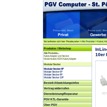
Sie befinden sich hier: Privatkunden >
Alle Produkte
>
Kabel, Ad
Produkte / Webshop
InLin
Alle Produkte...
10er 
Kabel, Adapter und Stecker
Modemkabel, ISDN Kabel, Adapter
Modular Stecker
Modular Stecker 4P
Modular Stecker 6P
Modular Stecker 8P
Modular Stecker 10P
Bestell-/Abwicklungsinfos
Vertrag widerrufen
Dienstleistung/Reparatur
PGV KTL-Garantie
Über PGV