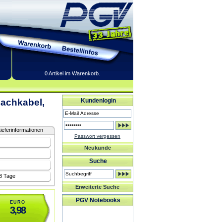
0 Artikel im Warenkorb.
lachkabel,
Kundenlogin
ieferinformationen
Passwort vergessen
Neukunde
Suche
-8 Tage
Erweiterte Suche
PGV Notebooks
EURO
3,98