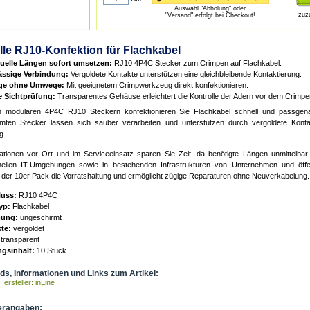
Auswahl "Abholung" oder
zuz
"Versand" erfolgt bei Checkout!
le RJ10-Konfektion für Flachkabel
duelle Längen sofort umsetzen:
RJ10 4P4C Stecker zum Crimpen auf Flachkabel.
ässige Verbindung:
Vergoldete Kontakte unterstützen eine gleichbleibende Kontaktierung.
ge ohne Umwege:
Mit geeignetem Crimpwerkzeug direkt konfektionieren.
e Sichtprüfung:
Transparentes Gehäuse erleichtert die Kontrolle der Adern vor dem Crimpe
n modularen 4P4C RJ10 Steckern konfektionieren Sie Flachkabel schnell und passgena
mten Stecker lassen sich sauber verarbeiten und unterstützen durch vergoldete Konta
g.
llationen vor Ort und im Serviceeinsatz sparen Sie Zeit, da benötigte Längen unmittelbar 
nellen IT-Umgebungen sowie in bestehenden Infrastrukturen von Unternehmen und öffen
rt der 10er Pack die Vorratshaltung und ermöglicht zügige Reparaturen ohne Neuverkabelung.
uss:
RJ10 4P4C
yp:
Flachkabel
mung:
ungeschirmt
te:
vergoldet
transparent
gsinhalt:
10 Stück
s, Informationen und Links zum Artikel:
ersteller: inLine
erangaben: