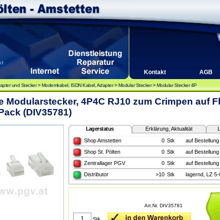
Kontakt
AGB
apter und Stecker
>
Modemkabel, ISDN Kabel, Adapter
>
Modular Stecker
>
Modular Stecker 4P
e Modularstecker, 4P4C RJ10 zum Crimpen auf F
Pack (DIV35781)
Lagerstatus
Erklärung, Aktualität
L
Shop Amstetten
0
Stk
auf Bestellung
Shop St. Pölten
0
Stk
auf Bestellung
Zentrallager PGV
0
Stk
auf Bestellung
Distributor
>10
Stk
lagernd, LZ 5
Art.Nr. DIV35781
Stk