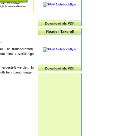
inkl. 20% Mwst
üglich Versandkosten
Download als PDF
Ready f Take-off
n.
u. Die transparenten,
kte eine zuverlässige
hergestellt werden. In
Download als PDF
tlichen Einrichtungen