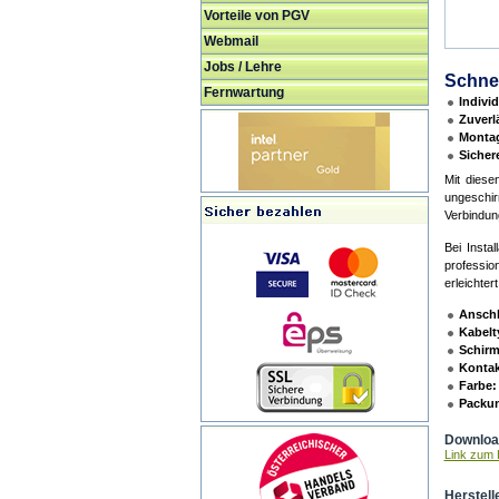
Vorteile von PGV
Webmail
Jobs / Lehre
Schnel
Fernwartung
Indivi
Zuverl
Monta
Sicher
Mit diese
ungeschir
Verbindun
Bei Insta
professio
erleichte
Anschl
Kabelt
Schir
Kontak
Farbe:
Packun
Download
Link zum H
Herstell