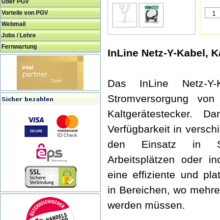
Über PGV
Vorteile von PGV
Webmail
Jobs / Lehre
Fernwartung
InLine Netz-Y-Kabel, K
Das InLine Netz-Y-K
Stromversorgung von
Kaltgerätestecker. 
Verfügbarkeit in versch
den Einsatz in Se
Arbeitsplätzen oder i
eine effiziente und pl
in Bereichen, wo mehr
werden müssen.