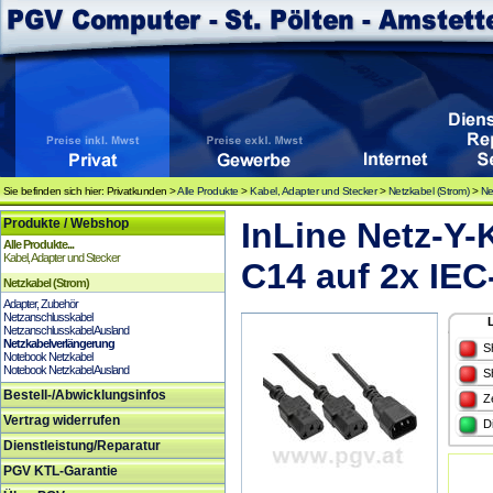
Sie befinden sich hier: Privatkunden >
Alle Produkte
>
Kabel, Adapter und Stecker
>
Netzkabel (Strom)
>
Ne
Produkte / Webshop
InLine Netz-Y-K
Alle Produkte...
Kabel, Adapter und Stecker
C14 auf 2x IE
Netzkabel (Strom)
Adapter, Zubehör
Netzanschlusskabel
Netzanschlusskabel Ausland
Netzkabelverlängerung
S
Notebook Netzkabel
Notebook Netzkabel Ausland
S
Bestell-/Abwicklungsinfos
Z
Vertrag widerrufen
D
Dienstleistung/Reparatur
PGV KTL-Garantie