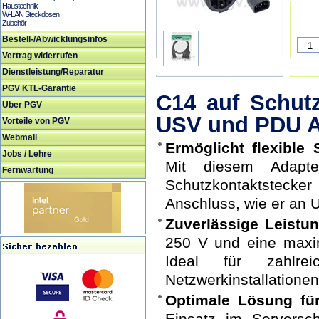
Haustechnik
W-LAN Steckdosen
Zubehör
Bestell-/Abwicklungsinfos
Vertrag widerrufen
Dienstleistung/Reparatur
PGV KTL-Garantie
C14 auf Schutz
Über PGV
USV und PDU 
Vorteile von PGV
Webmail
Ermöglicht flexibl
Jobs / Lehre
Mit diesem Adapte
Fernwartung
Schutzkontaktstecke
Anschluss, wie er an 
Zuverlässige Leistu
250 V und eine maxi
Ideal für zahlr
Netzwerkinstallationen
Optimale Lösung für
Einsatz im Servers