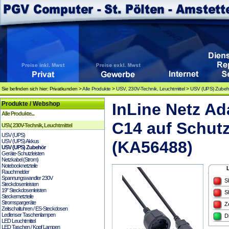
Sie befinden sich hier: Privatkunden >
Alle Produkte
>
USV, 230V-Technik, Leuchtmittel
>
USV (UPS) Zubeh
Produkte / Webshop
InLine Netz Ad
Alle Produkte...
C14 auf Schut
USV, 230V-Technik, Leuchtmittel
USV (UPS)
USV (UPS) Akkus
(KA56488)
USV (UPS) Zubehör
Geräte-Schutzleisten
Netzkabel (Strom)
Notebooknetzteile
Rauchmelder
Spannungswandler 230V
S
Steckdosenleisten
19" Steckdosenleisten
S
Steckernetzteile
Stromspargeräte
Z
Zeitschaltuhren / ES-Steckdosen
Ledlenser Taschenlampen
D
LED Leuchtmittel
LED Taschen / Kopf Lampen