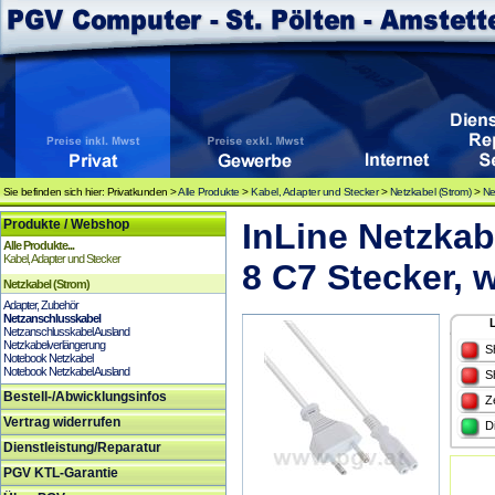
Sie befinden sich hier: Privatkunden >
Alle Produkte
>
Kabel, Adapter und Stecker
>
Netzkabel (Strom)
>
Ne
Produkte / Webshop
InLine Netzkab
Alle Produkte...
Kabel, Adapter und Stecker
8 C7 Stecker, 
Netzkabel (Strom)
Adapter, Zubehör
Netzanschlusskabel
Netzanschlusskabel Ausland
Netzkabelverlängerung
S
Notebook Netzkabel
Notebook Netzkabel Ausland
S
Bestell-/Abwicklungsinfos
Z
Vertrag widerrufen
D
Dienstleistung/Reparatur
PGV KTL-Garantie