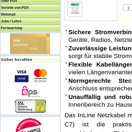
Über PGV
Vorteile von PGV
Webmail
Jobs / Lehre
Fernwartung
Sichere Stromverbin
Geräte, Radios, Netzt
Zuverlässige Leistun
sorgt für stabile Strom
Flexible Kabelläng
vielen Längenvariante
Normgerechte Steck
Anschluss entspreche
Unauffällig und robu
Innenbereich zu Hause
Das InLine Netzkabel m
C7) ist die prakti