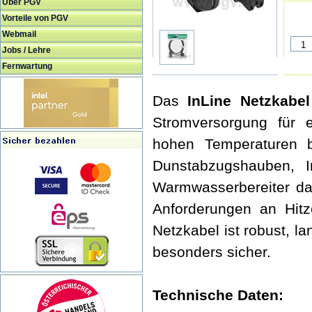
Über PGV
Vorteile von PGV
Webmail
Jobs / Lehre
Fernwartung
Das
InLine Netzkabel
Stromversorgung für e
hohen Temperaturen b
Dunstabzugshauben, In
Warmwasserbereiter das
Anforderungen an Hitz
Netzkabel ist robust, la
besonders sicher.
Technische Daten: