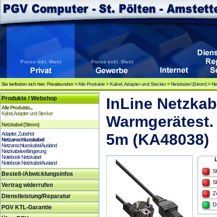
Sie befinden sich hier: Privatkunden >
Alle Produkte
>
Kabel, Adapter und Stecker
>
Netzkabel (Strom)
>
Ne
Produkte / Webshop
InLine Netzkab
Alle Produkte...
Kabel, Adapter und Stecker
Warmgerätest.
Netzkabel (Strom)
Adapter, Zubehör
5m (KA48038)
Netzanschlusskabel
Netzanschlusskabel Ausland
Netzkabelverlängerung
Notebook Netzkabel
Notebook Netzkabel Ausland
S
Bestell-/Abwicklungsinfos
S
Vertrag widerrufen
Z
Dienstleistung/Reparatur
D
PGV KTL-Garantie