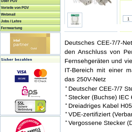
Über PGV
Vorteile von PGV
Webmail
Jobs / Lehre
Fernwartung
Deutsches CEE-7/7-Netz
den Anschluss von Per
Fernsehgeräten und vie
IT-Bereich mit einer
das 250V-Netz
Deutscher CEE-7/7 St
Stecker (Buchse) IEC
Dreiadriges Kabel H0
VDE-zertifiziert (Verb
Vergossene Stecker (