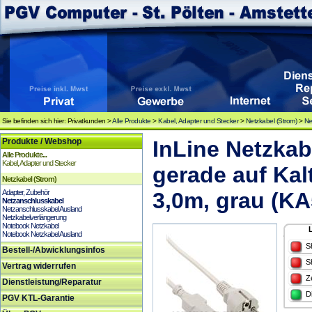
Sie befinden sich hier: Privatkunden >
Alle Produkte
>
Kabel, Adapter und Stecker
>
Netzkabel (Strom)
>
Ne
Produkte / Webshop
InLine Netzkab
Alle Produkte...
Kabel, Adapter und Stecker
gerade auf Kal
Netzkabel (Strom)
Adapter, Zubehör
3,0m, grau (K
Netzanschlusskabel
Netzanschlusskabel Ausland
Netzkabelverlängerung
Notebook Netzkabel
Notebook Netzkabel Ausland
S
Bestell-/Abwicklungsinfos
S
Vertrag widerrufen
Z
Dienstleistung/Reparatur
D
PGV KTL-Garantie