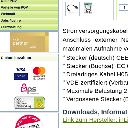
Über PGV
Vorteile von PGV
Webmail
Jobs / Lehre
Fernwartung
Stromversorgungskab
Anschluss externer Ne
maximalen Aufnahme vo
Stecker (deutsch) CEE
Stecker (Buchse) IEC
Dreiadriges Kabel H0
VDE-zertifiziert (Verb
Maximale Belastung 2
Vergossene Stecker (
Downloads, Informat
Link zum Hersteller: inL