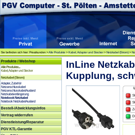
Sie befinden sich hier: Privatkunden >
Alle Produkte
>
Kabel, Adapter und Stecker
>
Netzkabel (Strom)
>
No
Produkte / Webshop
InLine Netzkab
Alle Produkte...
Kabel, Adapter und Stecker
Kupplung, sch
Netzkabel (Strom)
Adapter, Zubehör
Netzanschlusskabel
Netzanschlusskabel Ausland
Netzkabelverlängerung
S
Notebook Netzkabel
Notebook Netzkabel Ausland
S
Bestell-/Abwicklungsinfos
Z
Vertrag widerrufen
D
Dienstleistung/Reparatur
PGV KTL-Garantie