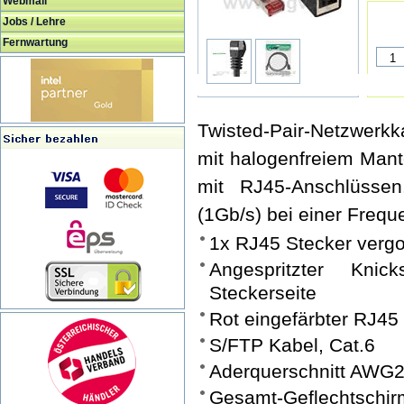
Webmail
Jobs / Lehre
Fernwartung
Twisted-Pair-Netzwerkk
mit halogenfreiem Mant
mit RJ45-Anschlüssen
(1Gb/s) bei einer Freq
1x RJ45 Stecker verg
Angespritzter Kni
Steckerseite
Rot eingefärbter RJ45
S/FTP Kabel, Cat.6
Aderquerschnitt AWG27
Gesamt-Geflechtsc