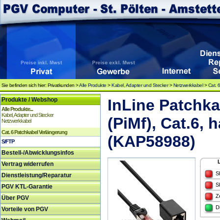
Sie befinden sich hier: Privatkunden >
Alle Produkte
>
Kabel, Adapter und Stecker
>
Netzwerkkabel
>
Cat. 
Produkte / Webshop
InLine Patchka
Alle Produkte...
Kabel, Adapter und Stecker
(PiMf), Cat.6, 
Netzwerkkabel
Cat. 6 Patchkabel Verlängerung
(KAP58988)
S/FTP
Bestell-/Abwicklungsinfos
Vertrag widerrufen
S
Dienstleistung/Reparatur
S
PGV KTL-Garantie
Z
Über PGV
D
Vorteile von PGV