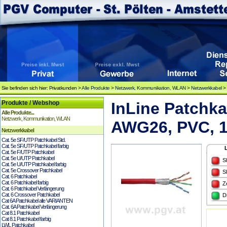
Sie befinden sich hier: Privatkunden >
Alle Produkte
>
Netzwerk, Kommunikation, WLAN
>
Netzwerkkabel
Produkte / Webshop
InLine Patchkab
Alle Produkte...
Netzwerk, Kommunikation, WLAN
AWG26, PVC, 
Netzwerkkabel
Cat. 5e SF/UTP Patchkabel Std.
Cat. 5e SF/UTP Patchkabel farbig
Cat. 5e F/UTP Patchkabel
Cat. 5e U/UTP Patchkabel
S
Cat. 5e U/UTP Patchkabel farbig
Cat. 5e Crossover Patchkabel
S
Cat. 6 Patchkabel
Cat. 6 Patchkabel farbig
Z
Cat. 6 Patchkabel Verlängerung
Cat. 6 Crossover Patchkabel
D
Cat 6A Patchkabel alle VARIANTEN
Cat. 6A Patchkabel Verlängerung
Cat 8.1 Patchkabel
Cat 8.1 Patchkabel farbig
LWL Patchkabel