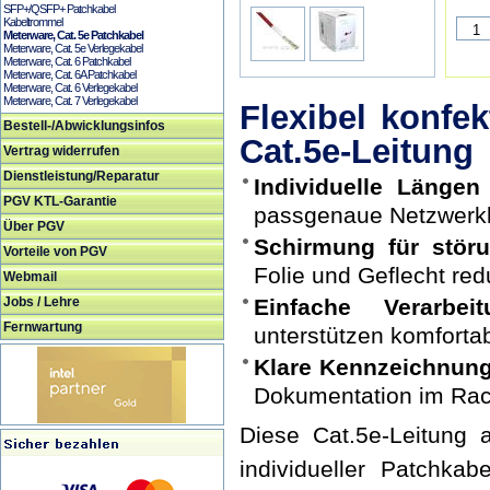
SFP+/QSFP+ Patchkabel
Kabeltrommel
Meterware, Cat. 5e Patchkabel
Meterware, Cat. 5e Verlegekabel
Meterware, Cat. 6 Patchkabel
Meterware, Cat. 6A Patchkabel
Meterware, Cat. 6 Verlegekabel
Meterware, Cat. 7 Verlegekabel
Flexibel konfek
Bestell-/Abwicklungsinfos
Cat.5e-Leitung
Vertrag widerrufen
Dienstleistung/Reparatur
Individuelle Längen 
PGV KTL-Garantie
passgenaue Netzwerkk
Über PGV
Schirmung für stör
Vorteile von PGV
Folie und Geflecht red
Webmail
Jobs / Lehre
Einfache Verarbeit
Fernwartung
unterstützen komforta
Klare Kennzeichnung
Dokumentation im Rack
Diese Cat.5e-Leitung 
individueller Patchka