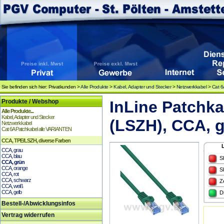
Sie befinden sich hier: Privatkunden >
Alle Produkte
>
Kabel, Adapter und Stecker
>
Netzwerkkabel
>
Cat 6
Produkte / Webshop
InLine Patchka
Alle Produkte...
Kabel, Adapter und Stecker
(LSZH), CCA, 
Netzwerkkabel
Cat 6A Patchkabel alle VARIANTEN
CCA, TPE/LSZH, diverse Farben
CCA, grau
CCA, blau
S
CCA, grün
CCA, orange
S
CCA, rot
CCA, schwarz
Z
CCA, weiß
CCA, gelb
D
Bestell-/Abwicklungsinfos
Vertrag widerrufen