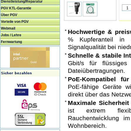
Dienstleistung/Reparatur
PGV KTL-Garantie
Über PGV
Vorteile von PGV
Webmail
Hochwertige & preis
Jobs / Lehre
% Kupferanteil in 
Fernwartung
Signalqualität bei nied
Schnelle & stabile I
Gbit/s für flüssige
Dateiübertragungen.
PoE-Kompatibel für
PoE-fähige Geräte 
direkt über das Netzw
Maximale Sicherheit &
ist extrem flexi
Rauchentwicklung im
Wohnbereich.