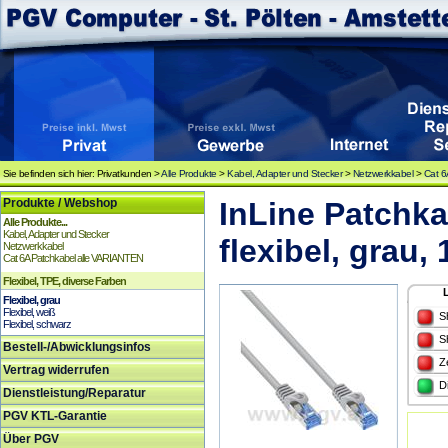
Sie befinden sich hier: Privatkunden >
Alle Produkte
>
Kabel, Adapter und Stecker
>
Netzwerkkabel
>
Cat 6
Produkte / Webshop
InLine Patchka
Alle Produkte...
Kabel, Adapter und Stecker
flexibel, grau
Netzwerkkabel
Cat 6A Patchkabel alle VARIANTEN
Flexibel, TPE, diverse Farben
Flexibel, grau
Flexibel, weiß
S
Flexibel, schwarz
S
Bestell-/Abwicklungsinfos
Z
Vertrag widerrufen
D
Dienstleistung/Reparatur
PGV KTL-Garantie
Über PGV