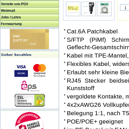
Vorteile von PGV
Webmail
Jobs / Lehre
Fernwartung
Cat.6A Patchkabel
S/FTP (PiMf) Schirm
Geflecht-Gesamtschir
Kabel mit TPE-Mantel,
Flexibles Kabel, wider
Erlaubt sehr kleine B
RJ45 Stecker beidseit
Kunststoff
vergoldete Kontakte, 
4x2xAWG26 Vollkupfer
Belegung 1:1, nach T
POE/POE+ geeignet