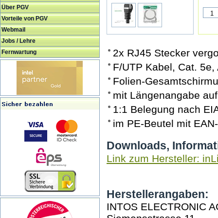
Über PGV
Vorteile von PGV
Webmail
Jobs / Lehre
2x RJ45 Stecker verg
Fernwartung
F/UTP Kabel, Cat. 5e
Folien-Gesamtschirmu
mit Längenangabe auf
1:1 Belegung nach EI
im PE-Beutel mit EAN
Downloads, Informat
Link zum Hersteller: inL
Herstellerangaben:
INTOS ELECTRONIC A