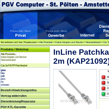
Sie befinden sich hier: Privatkunden >
Alle Produkte
>
Kabel, Adapter und Stecker
>
Netzwerkkabel
>
Cat. 
Produkte / Webshop
InLine Patchkab
Alle Produkte...
Kabel, Adapter und Stecker
2m (KAP21092
Netzwerkkabel
Cat. 5e F/UTP Patchkabel
grau
blau
gelb
S
grün
rot
S
schwarz
Z
Bestell-/Abwicklungsinfos
D
Vertrag widerrufen
Dienstleistung/Reparatur
PGV KTL-Garantie