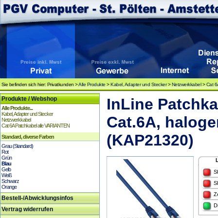
Sie befinden sich hier: Privatkunden >
Alle Produkte
>
Kabel, Adapter und Stecker
>
Netzwerkkabel
>
Cat 6
Produkte / Webshop
InLine Patchka
Alle Produkte...
Kabel, Adapter und Stecker
Cat.6A, haloge
Netzwerkkabel
Cat 6A Patchkabel alle VARIANTEN
(KAP21320)
Standard, diverse Farben
Grau (Standard)
Rot
Grün
Blau
Gelb
S
Weiß
Schwarz
S
Orange
Z
Bestell-/Abwicklungsinfos
D
Vertrag widerrufen