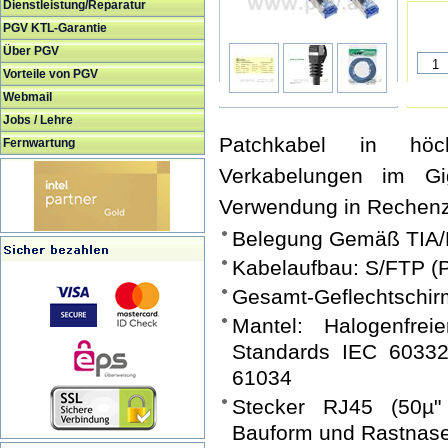
Dienstleistung/Reparatur
PGV KTL-Garantie
Über PGV
Vorteile von PGV
Webmail
Jobs / Lehre
Patchkabel in höch
Fernwartung
Verkabelungen im Gi
Verwendung in Rechenz
Belegung Gemäß TIA/
Kabelaufbau: S/FTP (
Gesamt-Geflechtschir
Mantel: Halogenfre
Standards IEC 60332
61034
Stecker RJ45 (50µ" 
Bauform und Rastnas