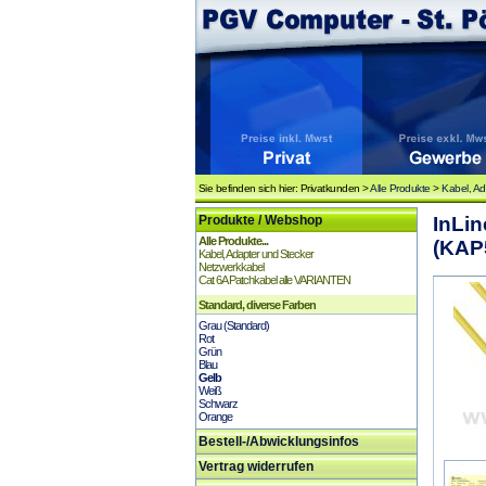
Sie befinden sich hier: Privatkunden >
Alle Produkte
>
Kabel, Ad
Produkte / Webshop
InLin
Alle Produkte...
(KAP
Kabel, Adapter und Stecker
Netzwerkkabel
Cat 6A Patchkabel alle VARIANTEN
Standard, diverse Farben
Grau (Standard)
Rot
Grün
Blau
Gelb
Weiß
Schwarz
Orange
Bestell-/Abwicklungsinfos
Vertrag widerrufen