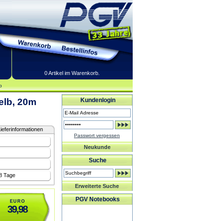
0 Artikel im Warenkorb.
b
gelb, 20m
Kundenlogin
ieferinformationen
Passwort vergessen
Neukunde
Suche
-8 Tage
Erweiterte Suche
PGV Notebooks
EURO
39,98