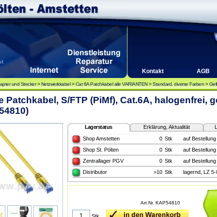
Kontakt
AGB
apter und Stecker
>
Netzwerkkabel
>
Cat 6A Patchkabel alle VARIANTEN
>
Standard, diverse Farben
>
Gel
e Patchkabel, S/FTP (PiMf), Cat.6A, halogenfrei, 
54810)
Lagerstatus
Erklärung, Aktualität
L
Shop Amstetten
0
Stk
auf Bestellung
Shop St. Pölten
0
Stk
auf Bestellung
Zentrallager PGV
0
Stk
auf Bestellung
Distributor
>10
Stk
lagernd, LZ 5
Art.Nr. KAP54810
Stk