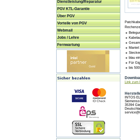
Dienstleistung/Reparatur
PGV KTL-Garantie
Über PGV
Patchkabe
Vorteile von PGV
Rechenzen
Webmail
Belegu
Jobs / Lehre
Kabela
Gesamt
Fernwartung
Mantel:
Stecker
blau ei
Für Gig
bis 500
Download
Link zum H
Herstell
INTOS E
Siemensst
35394 Gi
Deutschl
service@i