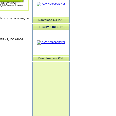
inkl. 20% Mwst
üglich Versandkosten
ich, zur Verwendung in
Download als PDF
Ready f Take-off
0754-2, IEC 61034
Download als PDF