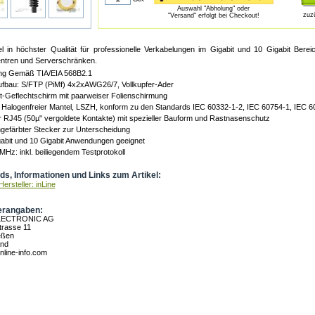
Auswahl "Abholung" oder
zuz
"Versand" erfolgt bei Checkout!
l in höchster Qualität für professionelle Verkabelungen im Gigabit und 10 Gigabit Bere
tren und Serverschränken.
ng Gemäß TIA/EIA 568B2.1
ufbau: S/FTP (PiMf) 4x2xAWG26/7, Vollkupfer-Ader
-Geflechtschirm mit paarweiser Folienschirmung
 Halogenfreier Mantel, LSZH, konform zu den Standards IEC 60332-1-2, IEC 60754-1, IEC 6
 RJ45 (50µ" vergoldete Kontakte) mit spezieller Bauform und Rastnasenschutz
ngefärbter Stecker zur Unterscheidung
abit und 10 Gigabit Anwendungen geeignet
MHz: inkl. beiliegendem Testprotokoll
s, Informationen und Links zum Artikel:
ersteller: inLine
erangaben:
LECTRONIC AG
rasse 11
eßen
and
nline-info.com