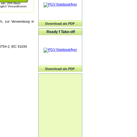
inkl. 20% Mwst
üglich Versandkosten
ich, zur Verwendung in
Download als PDF
Ready f Take-off
0754-2, IEC 61034
Download als PDF