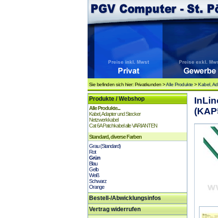
Sie befinden sich hier: Privatkunden >
Alle Produkte
>
Kabel, Ad
Produkte / Webshop
InLin
Alle Produkte...
(KAP
Kabel, Adapter und Stecker
Netzwerkkabel
Cat 6A Patchkabel alle VARIANTEN
Standard, diverse Farben
Grau (Standard)
Rot
Grün
Blau
Gelb
Weiß
Schwarz
Orange
Bestell-/Abwicklungsinfos
Vertrag widerrufen