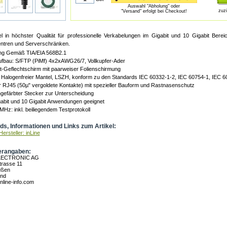
Auswahl "Abholung" oder
zuz
"Versand" erfolgt bei Checkout!
l in höchster Qualität für professionelle Verkabelungen im Gigabit und 10 Gigabit Bere
tren und Serverschränken.
ng Gemäß TIA/EIA 568B2.1
ufbau: S/FTP (PiMf) 4x2xAWG26/7, Vollkupfer-Ader
-Geflechtschirm mit paarweiser Folienschirmung
 Halogenfreier Mantel, LSZH, konform zu den Standards IEC 60332-1-2, IEC 60754-1, IEC 6
 RJ45 (50µ" vergoldete Kontakte) mit spezieller Bauform und Rastnasenschutz
ngefärbter Stecker zur Unterscheidung
abit und 10 Gigabit Anwendungen geeignet
MHz: inkl. beiliegendem Testprotokoll
s, Informationen und Links zum Artikel:
ersteller: inLine
erangaben:
LECTRONIC AG
rasse 11
eßen
and
nline-info.com