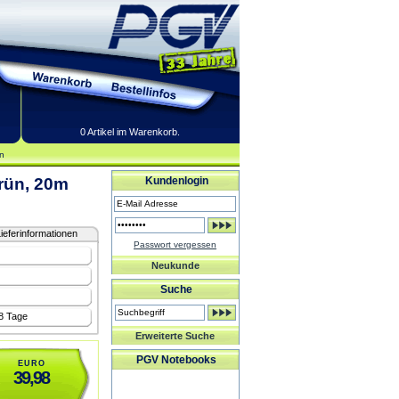
0 Artikel im Warenkorb.
n
grün, 20m
Kundenlogin
ieferinformationen
Passwort vergessen
Neukunde
Suche
-8 Tage
Erweiterte Suche
PGV Notebooks
EURO
39,98