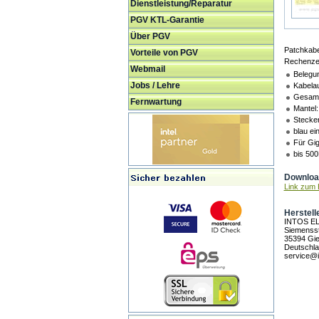
Dienstleistung/Reparatur
PGV KTL-Garantie
Über PGV
Patchkabe
Vorteile von PGV
Rechenzen
Webmail
Belegu
Jobs / Lehre
Kabela
Gesamt
Fernwartung
Mantel:
Stecker
blau ei
Für Gig
bis 500
Download
Link zum H
Herstell
INTOS E
Siemensst
35394 Gi
Deutschl
service@i