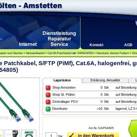
Kontakt
AGB
apter und Stecker
>
Netzwerkkabel
>
Cat 6A Patchkabel alle VARIANTEN
>
Standard, diverse Farben
>
Grü
e Patchkabel, S/FTP (PiMf), Cat.6A, halogenfrei, 
54805)
Lagerstatus
Erklärung, Aktualität
L
Shop Amstetten
0
Stk
auf Bestellung
Shop St. Pölten
0
Stk
auf Bestellung
Zentrallager PGV
0
Stk
auf Bestellung
Distributor
>10
Stk
lagernd, LZ 5
Art.Nr. KAP54805
Stk