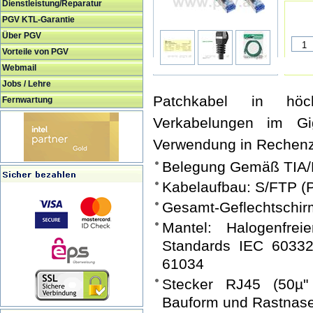
Dienstleistung/Reparatur
PGV KTL-Garantie
Über PGV
Vorteile von PGV
Webmail
Jobs / Lehre
Patchkabel in höch
Fernwartung
Verkabelungen im Gi
Verwendung in Rechenz
Belegung Gemäß TIA/
Kabelaufbau: S/FTP (
Gesamt-Geflechtschir
Mantel: Halogenfre
Standards IEC 60332
61034
Stecker RJ45 (50µ" 
Bauform und Rastnas