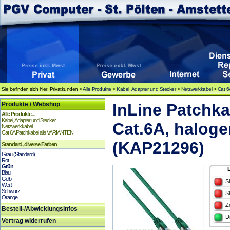
Sie befinden sich hier: Privatkunden >
Alle Produkte
>
Kabel, Adapter und Stecker
>
Netzwerkkabel
>
Cat 6
Produkte / Webshop
InLine Patchka
Alle Produkte...
Kabel, Adapter und Stecker
Cat.6A, haloge
Netzwerkkabel
Cat 6A Patchkabel alle VARIANTEN
(KAP21296)
Standard, diverse Farben
Grau (Standard)
Rot
Grün
Blau
Gelb
S
Weiß
Schwarz
S
Orange
Z
Bestell-/Abwicklungsinfos
D
Vertrag widerrufen