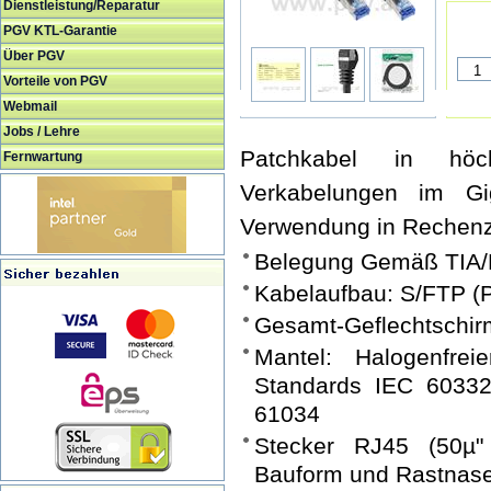
Dienstleistung/Reparatur
PGV KTL-Garantie
Über PGV
Vorteile von PGV
Webmail
Jobs / Lehre
Patchkabel in höch
Fernwartung
Verkabelungen im Gi
Verwendung in Rechenz
Belegung Gemäß TIA/
Kabelaufbau: S/FTP (
Gesamt-Geflechtschir
Mantel: Halogenfre
Standards IEC 60332
61034
Stecker RJ45 (50µ" 
Bauform und Rastnas