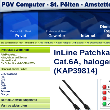
Sie befinden sich hier: Privatkunden >
Alle Produkte
>
Kabel, Adapter und Stecker
>
Netzwerkkabel
>
Cat 6
Produkte / Webshop
InLine Patchka
Alle Produkte...
Kabel, Adapter und Stecker
Cat.6A, haloge
Netzwerkkabel
Cat 6A Patchkabel alle VARIANTEN
(KAP39814)
Standard, diverse Farben
Grau (Standard)
Rot
Grün
Blau
Gelb
S
Weiß
Schwarz
S
Orange
Z
Bestell-/Abwicklungsinfos
D
Vertrag widerrufen