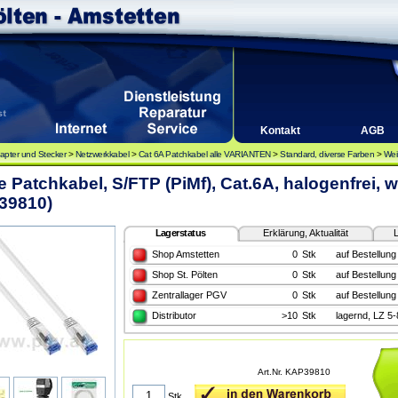
Kontakt
AGB
apter und Stecker
>
Netzwerkkabel
>
Cat 6A Patchkabel alle VARIANTEN
>
Standard, diverse Farben
>
Wei
e Patchkabel, S/FTP (PiMf), Cat.6A, halogenfrei, 
39810)
Lagerstatus
Erklärung, Aktualität
L
Shop Amstetten
0
Stk
auf Bestellung
Shop St. Pölten
0
Stk
auf Bestellung
Zentrallager PGV
0
Stk
auf Bestellung
Distributor
>10
Stk
lagernd, LZ 5
Art.Nr. KAP39810
Stk