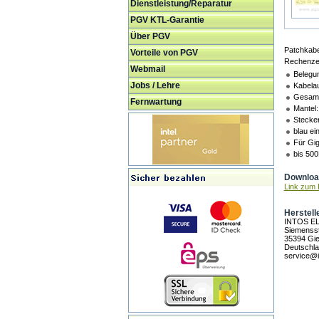
Dienstleistung/Reparatur
PGV KTL-Garantie
Über PGV
Patchkabe
Vorteile von PGV
Rechenzen
Webmail
Belegu
Jobs / Lehre
Kabela
Gesamt
Fernwartung
Mantel:
Stecker
blau ei
Für Gig
bis 500
Download
Link zum H
Herstell
INTOS E
Siemensst
35394 Gi
Deutschl
service@i