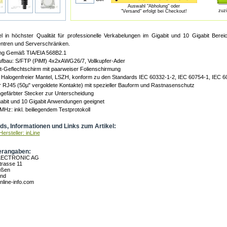
Auswahl "Abholung" oder
zuz
"Versand" erfolgt bei Checkout!
l in höchster Qualität für professionelle Verkabelungen im Gigabit und 10 Gigabit Bere
tren und Serverschränken.
ng Gemäß TIA/EIA 568B2.1
ufbau: S/FTP (PiMf) 4x2xAWG26/7, Vollkupfer-Ader
-Geflechtschirm mit paarweiser Folienschirmung
 Halogenfreier Mantel, LSZH, konform zu den Standards IEC 60332-1-2, IEC 60754-1, IEC 6
 RJ45 (50µ" vergoldete Kontakte) mit spezieller Bauform und Rastnasenschutz
ngefärbter Stecker zur Unterscheidung
abit und 10 Gigabit Anwendungen geeignet
MHz: inkl. beiliegendem Testprotokoll
s, Informationen und Links zum Artikel:
ersteller: inLine
erangaben:
LECTRONIC AG
rasse 11
eßen
and
nline-info.com