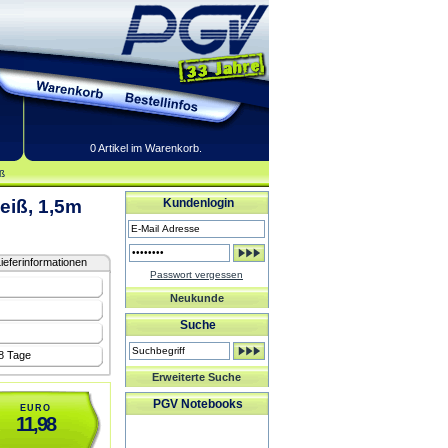
0 Artikel im Warenkorb.
ß
weiß, 1,5m
Kundenlogin
ieferinformationen
Passwort vergessen
Neukunde
Suche
-8 Tage
Erweiterte Suche
PGV Notebooks
EURO
11,98