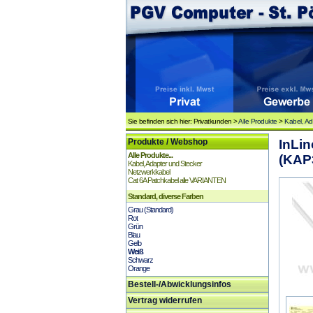
Sie befinden sich hier: Privatkunden >
Alle Produkte
>
Kabel, Ad
Produkte / Webshop
InLin
Alle Produkte...
(KAP
Kabel, Adapter und Stecker
Netzwerkkabel
Cat 6A Patchkabel alle VARIANTEN
Standard, diverse Farben
Grau (Standard)
Rot
Grün
Blau
Gelb
Weiß
Schwarz
Orange
Bestell-/Abwicklungsinfos
Vertrag widerrufen