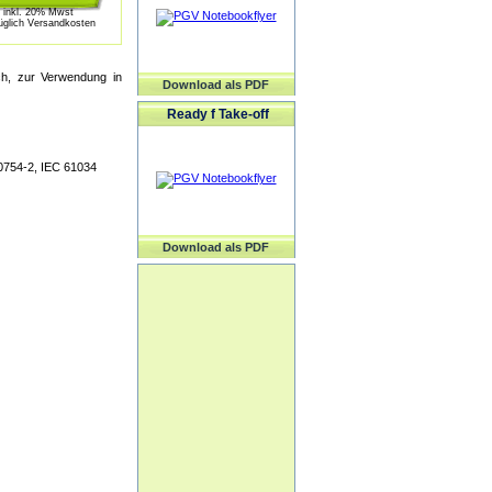
inkl. 20% Mwst
üglich Versandkosten
ich, zur Verwendung in
Download als PDF
Ready f Take-off
0754-2, IEC 61034
Download als PDF