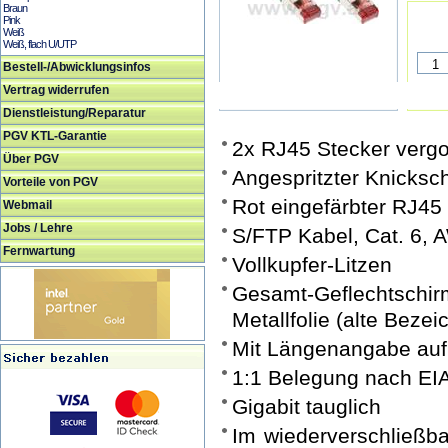
Braun
Pink
Weiß
Weiß, flach U/UTP
Bestell-/Abwicklungsinfos
Vertrag widerrufen
Dienstleistung/Reparatur
PGV KTL-Garantie
2x RJ45 Stecker verg
Über PGV
Angespritzter Knicks
Vorteile von PGV
Rot eingefärbter RJ45
Webmail
Jobs / Lehre
S/FTP Kabel, Cat. 6,
Fernwartung
Vollkupfer-Litzen
Gesamt-Geflechtsc
Metallfolie (alte Beze
Mit Längenangabe auf
1:1 Belegung nach EI
Gigabit tauglich
Im wiederverschließba