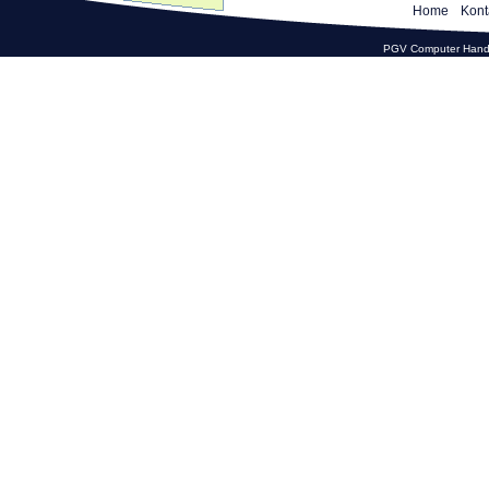
Home
Kont
PGV Computer Hande