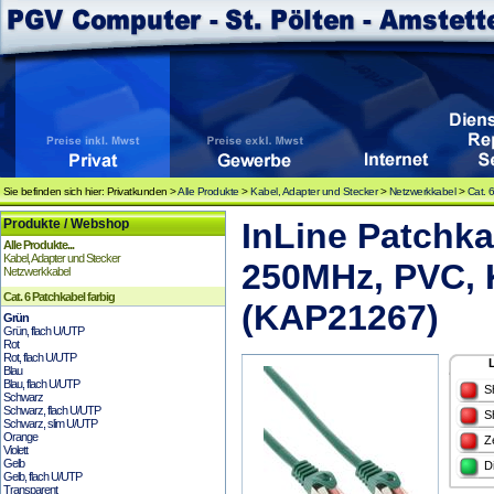
Sie befinden sich hier: Privatkunden >
Alle Produkte
>
Kabel, Adapter und Stecker
>
Netzwerkkabel
>
Cat. 
Produkte / Webshop
InLine Patchkab
Alle Produkte...
Kabel, Adapter und Stecker
250MHz, PVC, K
Netzwerkkabel
Cat. 6 Patchkabel farbig
(KAP21267)
Grün
Grün, flach U/UTP
Rot
Rot, flach U/UTP
Blau
Blau, flach U/UTP
S
Schwarz
Schwarz, flach U/UTP
S
Schwarz, slim U/UTP
Orange
Z
Violett
Gelb
D
Gelb, flach U/UTP
Transparent