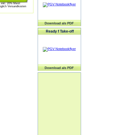
inkl. 20% Mwst
üglich Versandkosten
Download als PDF
Ready f Take-off
Download als PDF