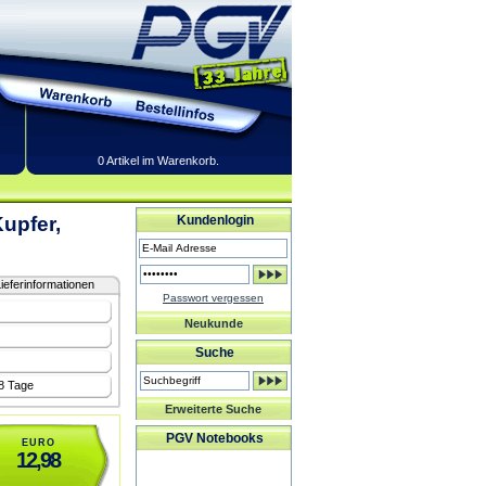
0 Artikel im Warenkorb.
Kupfer,
Kundenlogin
ieferinformationen
Passwort vergessen
Neukunde
Suche
-8 Tage
Erweiterte Suche
PGV Notebooks
EURO
12,98