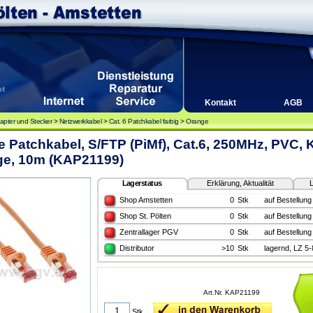
Kontakt
AGB
apter und Stecker
>
Netzwerkkabel
>
Cat. 6 Patchkabel farbig
>
Orange
e Patchkabel, S/FTP (PiMf), Cat.6, 250MHz, PVC, 
ge, 10m (KAP21199)
Lagerstatus
Erklärung, Aktualität
L
Shop Amstetten
0
Stk
auf Bestellung
Shop St. Pölten
0
Stk
auf Bestellung
Zentrallager PGV
0
Stk
auf Bestellung
Distributor
>10
Stk
lagernd, LZ 5
Art.Nr. KAP21199
Stk