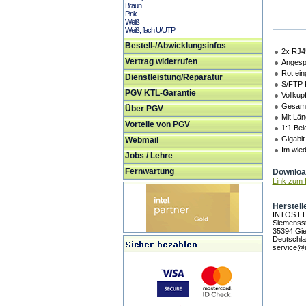
Braun
Pink
Weiß
Weiß, flach U/UTP
Bestell-/Abwicklungsinfos
2x RJ4
Vertrag widerrufen
Angesp
Rot ein
Dienstleistung/Reparatur
S/FTP 
PGV KTL-Garantie
Vollkup
Gesamt-
Über PGV
Mit Lä
Vorteile von PGV
1:1 Be
Gigabit
Webmail
Im wied
Jobs / Lehre
Fernwartung
Download
Link zum H
Herstell
INTOS E
Siemensst
35394 Gi
Deutschl
service@i