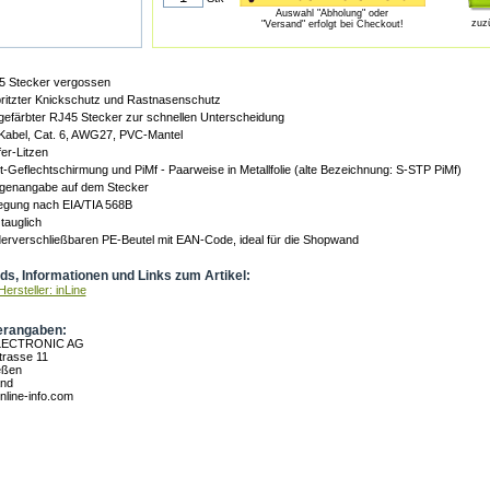
Auswahl "Abholung" oder
zuz
"Versand" erfolgt bei Checkout!
5 Stecker vergossen
ritzter Knickschutz und Rastnasenschutz
gefärbter RJ45 Stecker zur schnellen Unterscheidung
Kabel, Cat. 6, AWG27, PVC-Mantel
fer-Litzen
Geflechtschirmung und PiMf - Paarweise in Metallfolie (alte Bezeichnung: S-STP PiMf)
ngenangabe auf dem Stecker
legung nach EIA/TIA 568B
 tauglich
erverschließbaren PE-Beutel mit EAN-Code, ideal für die Shopwand
s, Informationen und Links zum Artikel:
ersteller: inLine
erangaben:
LECTRONIC AG
rasse 11
eßen
and
nline-info.com