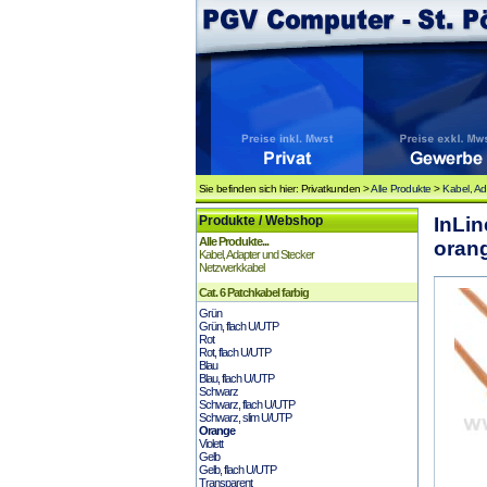
Sie befinden sich hier: Privatkunden >
Alle Produkte
>
Kabel, Ad
Produkte / Webshop
InLin
Alle Produkte...
oran
Kabel, Adapter und Stecker
Netzwerkkabel
Cat. 6 Patchkabel farbig
Grün
Grün, flach U/UTP
Rot
Rot, flach U/UTP
Blau
Blau, flach U/UTP
Schwarz
Schwarz, flach U/UTP
Schwarz, slim U/UTP
Orange
Violett
Gelb
Gelb, flach U/UTP
Transparent