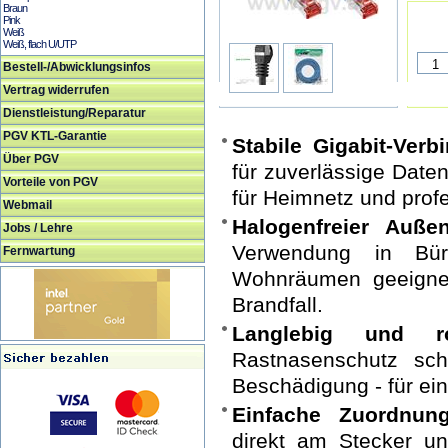
Braun
Pink
Weiß
Weiß, flach U/UTP
Bestell-/Abwicklungsinfos
Vertrag widerrufen
Dienstleistung/Reparatur
PGV KTL-Garantie
Stabile Gigabit-Verb
Über PGV
für zuverlässige Date
Vorteile von PGV
für Heimnetz und pro
Webmail
Halogenfreier Außen
Jobs / Lehre
Verwendung in Büro
Fernwartung
Wohnräumen geeignet
Brandfall.
Langlebig und ro
Rastnasenschutz sch
Beschädigung - für ei
Einfache Zuordnu
direkt am Stecker un