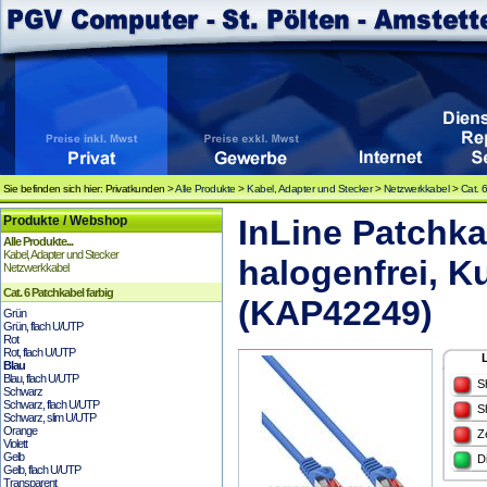
Sie befinden sich hier: Privatkunden >
Alle Produkte
>
Kabel, Adapter und Stecker
>
Netzwerkkabel
>
Cat. 
Produkte / Webshop
InLine Patchkab
Alle Produkte...
Kabel, Adapter und Stecker
halogenfrei, K
Netzwerkkabel
Cat. 6 Patchkabel farbig
(KAP42249)
Grün
Grün, flach U/UTP
Rot
Rot, flach U/UTP
Blau
Blau, flach U/UTP
S
Schwarz
Schwarz, flach U/UTP
S
Schwarz, slim U/UTP
Orange
Z
Violett
Gelb
D
Gelb, flach U/UTP
Transparent