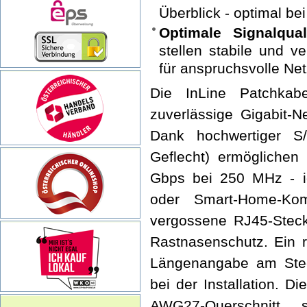
Überblick - optimal b
Optimale Signalquali
stellen stabile und v
für anspruchsvolle N
Die InLine Patchkab
zuverlässige Gigabit-N
Dank hochwertiger S/F
Geflecht) ermöglichen
Gbps bei 250 MHz - id
oder Smart-Home-Kom
vergossene RJ45-Steck
Rastnasenschutz. Ein r
Längenangabe am Steck
bei der Installation. D
AWG27-Querschnitt 