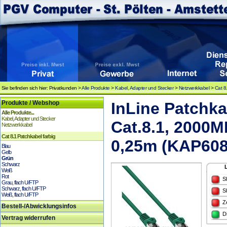
Sie befinden sich hier: Privatkunden >
Alle Produkte
>
Kabel, Adapter und Stecker
>
Netzwerkkabel
>
Cat 8
Produkte / Webshop
InLine Patchka
Alle Produkte...
Kabel, Adapter und Stecker
Cat.8.1, 2000M
Netzwerkkabel
Cat 8.1 Patchkabel farbig
0,25m (KAP608
Blau
Gelb
Grün
Schwarz
Weiß
Rot
S
Grau, flach U/FTP
Schwarz, flach U/FTP
S
Weiß, flach U/FTP
Z
Bestell-/Abwicklungsinfos
D
Vertrag widerrufen