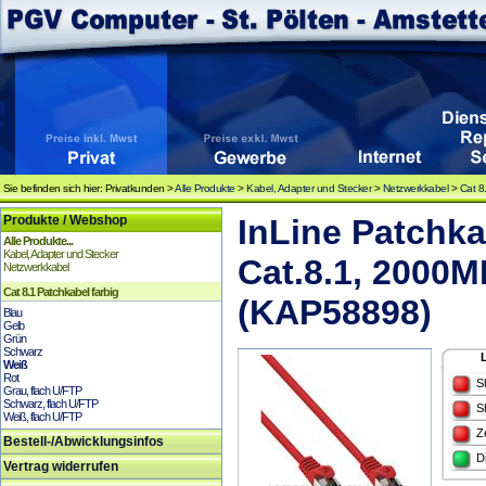
Sie befinden sich hier: Privatkunden >
Alle Produkte
>
Kabel, Adapter und Stecker
>
Netzwerkkabel
>
Cat 8
Produkte / Webshop
InLine Patchka
Alle Produkte...
Kabel, Adapter und Stecker
Cat.8.1, 2000MH
Netzwerkkabel
Cat 8.1 Patchkabel farbig
(KAP58898)
Blau
Gelb
Grün
Schwarz
Weiß
Rot
S
Grau, flach U/FTP
Schwarz, flach U/FTP
S
Weiß, flach U/FTP
Z
Bestell-/Abwicklungsinfos
D
Vertrag widerrufen