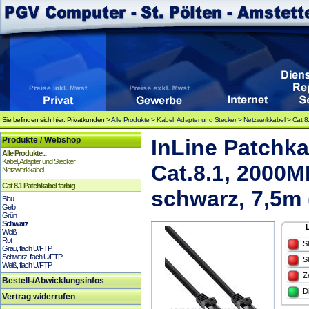
Sie befinden sich hier: Privatkunden >
Alle Produkte
>
Kabel, Adapter und Stecker
>
Netzwerkkabel
>
Cat 8
Produkte / Webshop
InLine Patchka
Alle Produkte...
Kabel, Adapter und Stecker
Cat.8.1, 2000M
Netzwerkkabel
Cat 8.1 Patchkabel farbig
schwarz, 7,5m
Blau
Gelb
Grün
Schwarz
Weiß
Rot
S
Grau, flach U/FTP
Schwarz, flach U/FTP
S
Weiß, flach U/FTP
Z
Bestell-/Abwicklungsinfos
D
Vertrag widerrufen