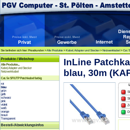
Sie befinden sich hier: Privatkunden >
Alle Produkte
>
Kabel, Adapter und Stecker
>
Netzwerkkabel
>
Cat. 
Produkte / Webshop
InLine Patchka
Alle Produkte...
Kabel, Adapter und Stecker
blau, 30m (KA
Netzwerkkabel
Cat. 5e SF/UTP Patchkabel farbig
rot
blau
grün
S
gelb
schwarz
S
pink
violett
Z
weiß
orange
D
braun
Transparent
Bestell-/Abwicklungsinfos