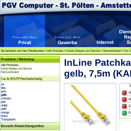
Sie befinden sich hier: Privatkunden >
Alle Produkte
>
Kabel, Adapter und Stecker
>
Netzwerkkabel
>
Cat. 
Produkte / Webshop
InLine Patchka
Alle Produkte...
Kabel, Adapter und Stecker
gelb, 7,5m (K
Netzwerkkabel
Cat. 5e SF/UTP Patchkabel farbig
rot
blau
grün
S
gelb
schwarz
S
pink
violett
Z
weiß
orange
D
braun
Transparent
Bestell-/Abwicklungsinfos