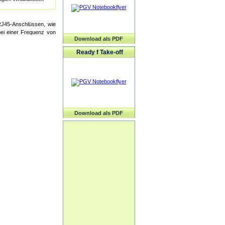
RJ45-Anschlüssen, wie
bei einer Frequenz von
Download als PDF
Ready f Take-off
Download als PDF