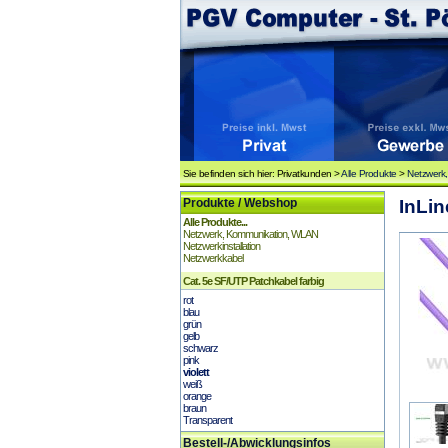
Sie befinden sich hier: Privatkunden >
Alle Produkte
>
Netzwerk
Produkte / Webshop
InLin
Alle Produkte...
Netzwerk, Kommunikation, WLAN
Netzwerkinstallation
Netzwerkkabel
Cat. 5e SF/UTP Patchkabel farbig
rot
blau
grün
gelb
schwarz
pink
violett
weiß
orange
braun
Transparent
Bestell-/Abwicklungsinfos