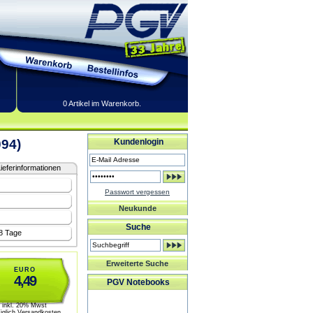
0 Artikel im Warenkorb.
094)
Kundenlogin
ieferinformationen
Passwort vergessen
Neukunde
Suche
-8 Tage
Erweiterte Suche
EURO
4,49
PGV Notebooks
inkl. 20% Mwst
üglich Versandkosten