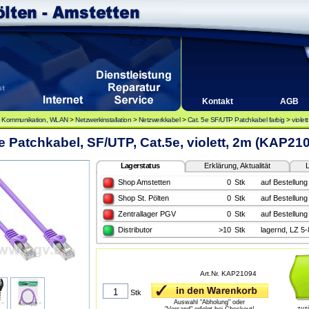
Kontakt
AGB
, Kommunikation, WLAN
>
Netzwerkinstallation
>
Netzwerkkabel
>
Cat. 5e SF/UTP Patchkabel farbig
>
violett
e Patchkabel, SF/UTP, Cat.5e, violett, 2m (KAP21
Lagerstatus
Erklärung, Aktualität
L
Shop Amstetten
0
Stk
auf Bestellung
Shop St. Pölten
0
Stk
auf Bestellung
Zentrallager PGV
0
Stk
auf Bestellung
Distributor
>10
Stk
lagernd, LZ 5
Art.Nr. KAP21094
Stk
Auswahl "Abholung" oder
zuz