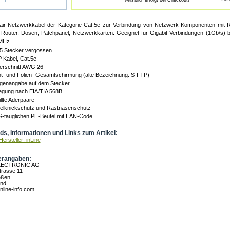
"Versand" erfolgt bei Checkout!
air-Netzwerkkabel der Kategorie Cat.5e zur Verbindung von Netzwerk-Komponenten mit 
 Router, Dosen, Patchpanel, Netzwerkkarten. Geeignet für Gigabit-Verbindungen (1Gb/s) 
MHz.
5 Stecker vergossen
 Kabel, Cat.5e
erschnitt AWG 26
t- und Folien- Gesamtschirmung (alte Bezeichnung: S-FTP)
ngenangabe auf dem Stecker
legung nach EIA/TIA 568B
illte Aderpaare
belknickschutz und Rastnasenschutz
S-tauglichen PE-Beutel mit EAN-Code
s, Informationen und Links zum Artikel:
ersteller: inLine
erangaben:
LECTRONIC AG
rasse 11
eßen
and
nline-info.com