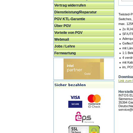
Vertrag widerrufen
Dienstleistung/Reparatur
Twisted-P
PGV KTL-Garantie
Switches,
max. 125
Über PGV
2x RJ4
Vorteile von PGV
SF/UTP
Aderqu
Webmail
Geflech
Jobs / Lehre
mit Lä
Fernwartung
1:1 Be
4 verdr
mit Ka
im, PO
Download
Link zum H
Herstell
INTOS E
Siemensst
35394 Gi
Deutschl
service@i