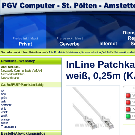
Sie befinden sich hier: Privatkunden >
Alle Produkte
>
Netzwerk, Kommunikation, WLAN
>
Netzwerkinstallat
Produkte / Webshop
InLine Patchka
Alle Produkte...
Netzwerk, Kommunikation, WLAN
weiß, 0,25m (
Netzwerkinstallation
Netzwerkkabel
Cat. 5e SF/UTP Patchkabel farbig
rot
blau
S
grün
gelb
S
schwarz
pink
Z
violett
weiß
D
orange
braun
Transparent
Bestell-/Abwicklungsinfos