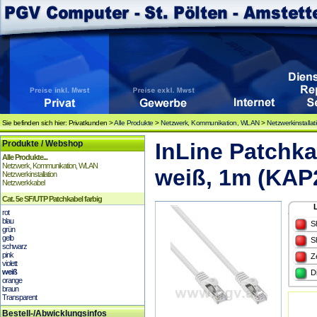
Sie befinden sich hier: Privatkunden >
Alle Produkte
>
Netzwerk, Kommunikation, WLAN
>
Netzwerkinstallat
Produkte / Webshop
InLine Patchka
Alle Produkte...
Netzwerk, Kommunikation, WLAN
weiß, 1m (KAP
Netzwerkinstallation
Netzwerkkabel
Cat. 5e SF/UTP Patchkabel farbig
rot
blau
S
grün
gelb
S
schwarz
pink
Z
violett
weiß
D
orange
braun
Transparent
Bestell-/Abwicklungsinfos