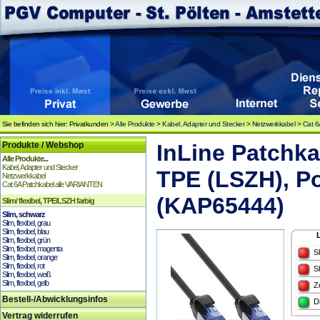
Sie befinden sich hier: Privatkunden >
Alle Produkte
>
Kabel, Adapter und Stecker
>
Netzwerkkabel
>
Cat 6
Produkte / Webshop
InLine Patchka
Alle Produkte...
Kabel, Adapter und Stecker
TPE (LSZH), P
Netzwerkkabel
Cat 6A Patchkabel alle VARIANTEN
(KAP65444)
Slim/ flexibel, TPE/LSZH farbig
Slim, schwarz
Slim, flexibel, grau
Slim, flexibel, blau
Slim, flexibel, grün
Slim, flexibel, magenta
S
Slim, flexibel, orange
Slim, flexibel, rot
S
Slim, flexibel, weiß
Slim, flexibel, gelb
Z
Bestell-/Abwicklungsinfos
D
Vertrag widerrufen