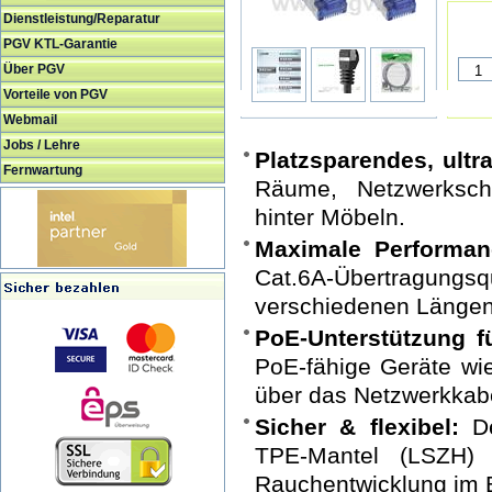
Dienstleistung/Reparatur
PGV KTL-Garantie
Über PGV
Vorteile von PGV
Webmail
Jobs / Lehre
Platzsparendes, ult
Fernwartung
Räume, Netzwerkschr
hinter Möbeln.
Maximale Performan
Cat.6A-Übertragungs
verschiedenen Längen 
PoE-Unterstützung f
PoE-fähige Geräte wi
über das Netzwerkkabe
Sicher & flexibel:
De
TPE-Mantel (LSZH) 
Rauchentwicklung im B