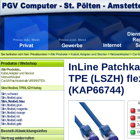
Sie befinden sich hier: Privatkunden >
Alle Produkte
>
Kabel, Adapter und Stecker
>
Netzwerkkabel
>
Cat 6
Produkte / Webshop
InLine Patchka
Alle Produkte...
Kabel, Adapter und Stecker
TPE (LSZH) fle
Netzwerkkabel
Cat 6A Patchkabel alle VARIANTEN
(KAP66744)
Slim/ flexibel, TPE/LSZH farbig
Slim, schwarz
Slim, flexibel, grau
Slim, flexibel, blau
Slim, flexibel, grün
Slim, flexibel, magenta
S
Slim, flexibel, orange
Slim, flexibel, rot
S
Slim, flexibel, weiß
Slim, flexibel, gelb
Z
Bestell-/Abwicklungsinfos
D
Vertrag widerrufen