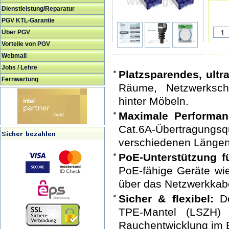
Dienstleistung/Reparatur
PGV KTL-Garantie
Über PGV
Vorteile von PGV
Webmail
Jobs / Lehre
Platzsparendes, ult
Fernwartung
Räume, Netzwerkschr
hinter Möbeln.
Maximale Performan
Cat.6A-Übertragungs
verschiedenen Längen 
PoE-Unterstützung f
PoE-fähige Geräte wi
über das Netzwerkkabe
Sicher & flexibel:
De
TPE-Mantel (LSZH) 
Rauchentwicklung im B