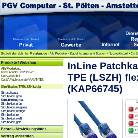
Sie befinden sich hier: Privatkunden >
Alle Produkte
>
Kabel, Adapter und Stecker
>
Netzwerkkabel
>
Cat 6
Produkte / Webshop
InLine Patchka
Alle Produkte...
Kabel, Adapter und Stecker
TPE (LSZH) fle
Netzwerkkabel
Cat 6A Patchkabel alle VARIANTEN
(KAP66745)
Slim/ flexibel, TPE/LSZH farbig
Slim, schwarz
Slim, flexibel, grau
Slim, flexibel, blau
Slim, flexibel, grün
Slim, flexibel, magenta
S
Slim, flexibel, orange
Slim, flexibel, rot
S
Slim, flexibel, weiß
Slim, flexibel, gelb
Z
Bestell-/Abwicklungsinfos
D
Vertrag widerrufen