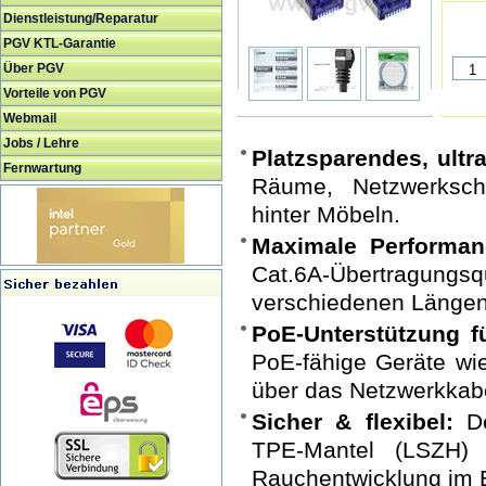
Dienstleistung/Reparatur
PGV KTL-Garantie
Über PGV
Vorteile von PGV
Webmail
Jobs / Lehre
Platzsparendes, ult
Fernwartung
Räume, Netzwerkschr
hinter Möbeln.
Maximale Performan
Cat.6A-Übertragungs
verschiedenen Längen 
PoE-Unterstützung f
PoE-fähige Geräte wi
über das Netzwerkkabe
Sicher & flexibel:
De
TPE-Mantel (LSZH) 
Rauchentwicklung im B