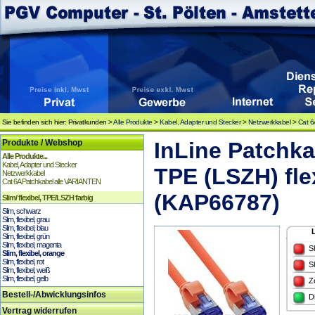
Sie befinden sich hier: Privatkunden >
Alle Produkte
>
Kabel, Adapter und Stecker
>
Netzwerkkabel
>
Cat 6
Produkte / Webshop
InLine Patchka
Alle Produkte...
Kabel, Adapter und Stecker
TPE (LSZH) fle
Netzwerkkabel
Cat 6A Patchkabel alle VARIANTEN
(KAP66787)
Slim/ flexibel, TPE/LSZH farbig
Slim, schwarz
Slim, flexibel, grau
Slim, flexibel, blau
Slim, flexibel, grün
Slim, flexibel, magenta
S
Slim, flexibel, orange
Slim, flexibel, rot
S
Slim, flexibel, weiß
Slim, flexibel, gelb
Z
Bestell-/Abwicklungsinfos
D
Vertrag widerrufen