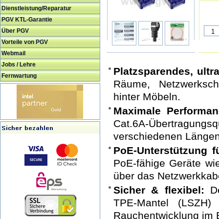
Dienstleistung/Reparatur
PGV KTL-Garantie
Über PGV
Vorteile von PGV
Webmail
Jobs / Lehre
Platzsparendes, ult
Fernwartung
Räume, Netzwerkschr
hinter Möbeln.
Maximale Performan
Cat.6A-Übertragungs
verschiedenen Längen 
PoE-Unterstützung f
PoE-fähige Geräte wi
über das Netzwerkkabe
Sicher & flexibel:
De
TPE-Mantel (LSZH) 
Rauchentwicklung im B