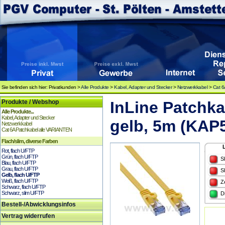
Sie befinden sich hier: Privatkunden >
Alle Produkte
>
Kabel, Adapter und Stecker
>
Netzwerkkabel
>
Cat 6
Produkte / Webshop
InLine Patchka
Alle Produkte...
Kabel, Adapter und Stecker
gelb, 5m (KAP
Netzwerkkabel
Cat 6A Patchkabel alle VARIANTEN
Flach/slim, diverse Farben
Rot, flach U/FTP
Grün, flach U/FTP
S
Blau, flach U/FTP
Grau, flach U/FTP
S
Gelb, flach U/FTP
Weiß, flach U/FTP
Z
Schwarz, flach U/FTP
Schwarz, slim U/FTP
D
Bestell-/Abwicklungsinfos
Vertrag widerrufen