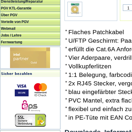
Dienstleistung/Reparatur
PGV KTL-Garantie
Über PGV
Vorteile von PGV
Webmail
Flaches Patchkabel
Jobs / Lehre
U/FTP Geschirmt: Paarw
Fernwartung
erfüllt die Cat.6A An
Vier Aderpaare, verdrill
Vollkupferlitzen
1:1 Belegung, farbcod
2x RJ45 Stecker, verg
blau eingefärbter Ste
PVC Mantel, extra fla
flexibel und einfach z
in PE-Tüte mit EAN C